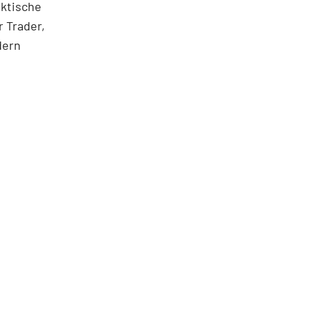
aktische
 Trader,
dern