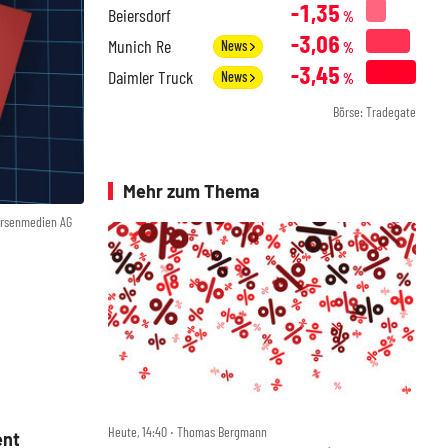
-1,35
Beiersdorf
%
-3,06
Munich Re
News
%
-3,45
Daimler Truck
News
%
Börse: Tradegate
Mehr zum Thema
örsenmedien AG
Heute, 14:40 ‧ Thomas Bergmann
ent