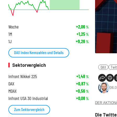
Woche
+2,06
%
1M
+1,25
%
1J
+9,26
%
DAX Index Kennzahlen und Details
Sektorvergleich
DAX
Twit
Infront Nikkei 225
+1,48
%
DAX
+0,87
%
06.0
MDAX
+0,56
%
Infront USA 30 Industrial
+0,08
%
DER AKTIONÄR
Zum Sektorvergleich
Die Twitte