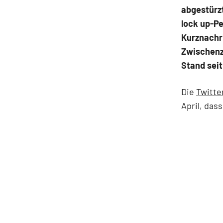
abgestürz
lock up-Pe
Kurznachri
Zwischenze
Stand sei
Die
Twitte
April, das