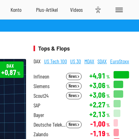
Tops & Flops
DAX
US Tech 100
US 30
MDAX
SDAX
EuroStoxx
DAX
+0,87
%
+4,91
Infineon
News
%
+3,06
Siemens
News
%
+3,06
Scout24
News
%
+2,27
SAP
%
+2,13
Bayer
%
-1,00
Deutsche Telekom
News
%
-1,19
Zalando
%