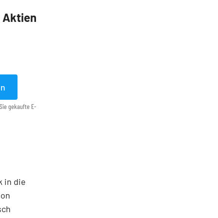
5 Aktien
en
Sie gekaufte E-
 in die
ton
sch