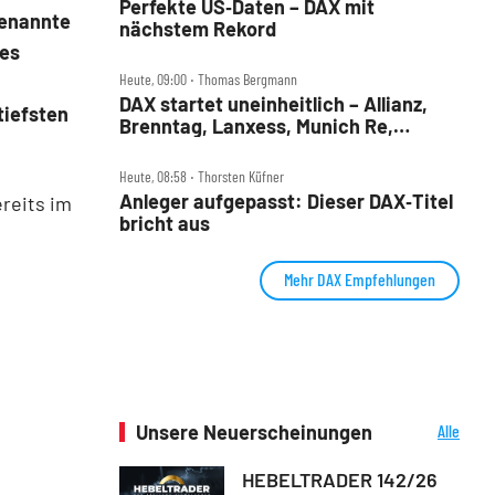
Perfekte US‑Daten – DAX mit
genannte
nächstem Rekord
des
Heute, 09:00 ‧ Thomas Bergmann
DAX startet uneinheitlich – Allianz,
tiefsten
Brenntag, Lanxess, Munich Re,
Porsche SE, SUSS MicroTec im Check
Heute, 08:58 ‧ Thorsten Küfner
Anleger aufgepasst: Dieser DAX‑Titel
reits im
bricht aus
Mehr DAX Empfehlungen
Unsere Neuerscheinungen
Alle
Neuerscheinungen
HEBELTRADER 142/26