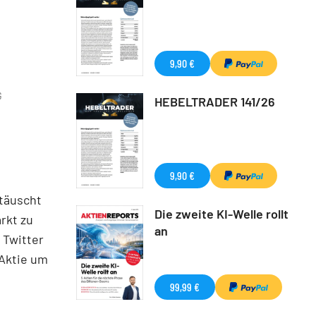
9,90 €
G
HEBELTRADER 141/26
9,90 €
täuscht
Die zweite KI-Welle rollt
rkt zu
an
 Twitter
 Aktie um
99,99 €