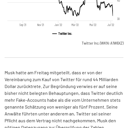
40
30
Sep '21
Nov '21
Jan '22
Mär '22
Mai '22
Jul '22
Twitter Inc.
Twitter Inc.
(WKN: A1W6XZ)
Musk hatte am Freitag mitgeteilt, dass er von der
Vereinbarung zum Kauf von Twitter für rund 44 Milliarden
Dollar zurücktrete. Zur Begründung verwies er auf seine
bisher nicht belegten Behauptungen, dass Twitter deutlich
mehr Fake-Accounts habe als die vom Unternehmen stets
genannte Schätzung von weniger als fünf Prozent. Seine
Anwälte führten unter anderem an, Twitter sei seiner
Pflicht aus dem Vertrag nicht nachgekommen, Musk den
nötigen Datenzugang zur Überprüfung der Zahlen