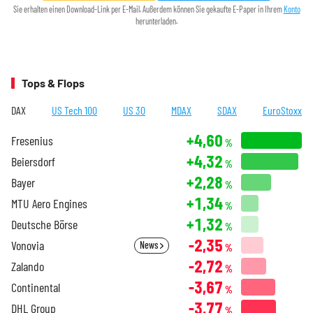
Sie erhalten einen Download-Link per E-Mail. Außerdem können Sie gekaufte E-Paper in Ihrem
Konto
herunterladen.
Tops & Flops
DAX
US Tech 100
US 30
MDAX
SDAX
EuroStoxx
+4,60
Fresenius
%
+4,32
Beiersdorf
%
+2,28
Bayer
%
+1,34
MTU Aero Engines
%
+1,32
Deutsche Börse
%
-2,35
Vonovia
News
%
-2,72
Zalando
%
-3,67
Continental
%
-3,77
DHL Group
%