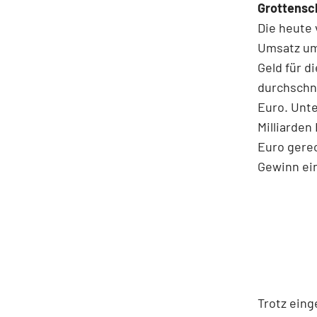
Grottensc
Die heute 
Umsatz um 
Geld für d
durchschni
Euro. Unte
Milliarden
Euro gerec
Gewinn ei
Trotz ein