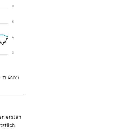
8
6
4
2
: TUAG00)
en ersten
tztlich