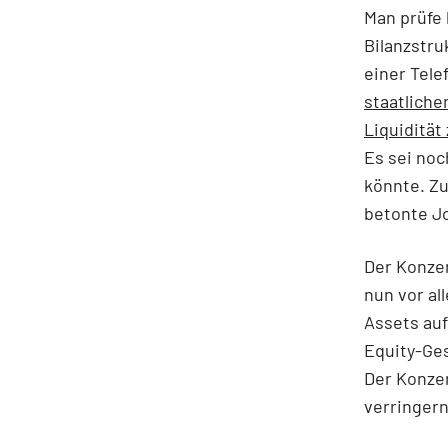
Man prüfe 
Bilanzstr
einer Tele
staatliche
Liquidität
Es sei noc
könnte. Zu
betonte J
Der Konzer
nun vor al
Assets auf
Equity-Ges
Der Konzer
verringern