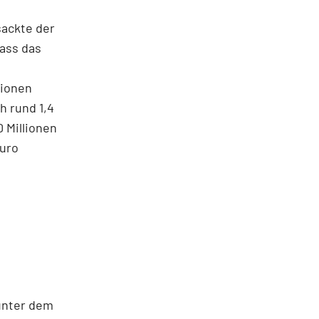
sackte der
dass das
lionen
h rund 1,4
0 Millionen
Euro
unter dem