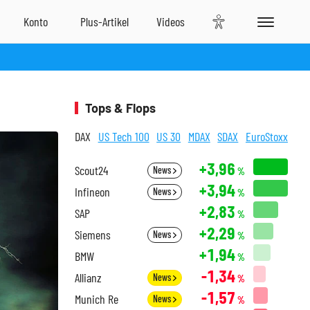
Tops & Flops
DAX
US Tech 100
US 30
MDAX
SDAX
EuroStoxx
+3,96
Scout24
News
%
+3,94
Infineon
News
%
+2,83
SAP
%
+2,29
Siemens
News
%
+1,94
BMW
%
-1,34
Allianz
News
%
-1,57
Munich Re
News
%