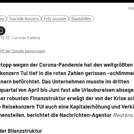
Fot
na
Touristik-Konzern
Fritz Joussen
Staatshilfen
 12:12
‧ Carsten Kaletta
 bei Google bevorzugen
stopp wegen der Corona-Pandemie hat den weltgrößten
onzern Tui tief in die roten Zahlen gerissen –schlimmer
anern befürchtet. Das Unternehmen musste im dritten
uartal von April bis Juni fast alle Urlaubsreisen absa
er robusten Finanzstruktur erwägt der von der Krise s
e Reisekonzern TUI auch eine Kapitalerhöhung und Verk
ensteilen, berichtet die Nachrichten-Agentur
Reuters
er Bilanzstruktur