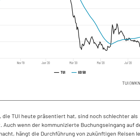
Nov '19
Jan '20
Mär '20
Mai '20
Jul '20
TUI
GD 50
TUI
(WKN
, die TUI heute präsentiert hat, sind noch schlechter als
t. Auch wenn der kommunizierte Buchungseingang auf d
macht, hängt die Durchführung von zukünftigen Reisen le