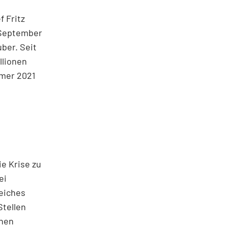
f Fritz
 September
ber. Seit
llionen
mer 2021
e Krise zu
ei
reiches
Stellen
inen