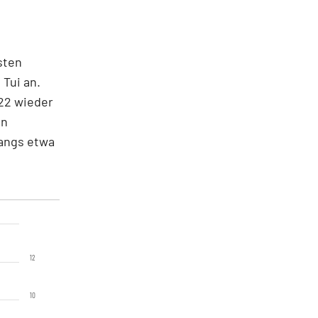
sten
Tui an.
022 wieder
en
fangs etwa
12
10