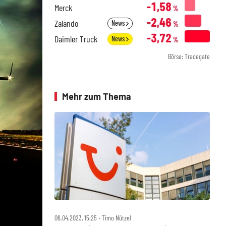
-1,58
Merck
%
-2,46
Zalando
News
%
-3,72
Daimler Truck
News
%
Börse: Tradegate
Mehr zum Thema
06.04.2023, 15:25 ‧ Timo Nützel