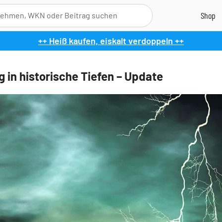
++ Heiß kaufen, eiskalt verdoppeln ++
g in historische Tiefen – Update