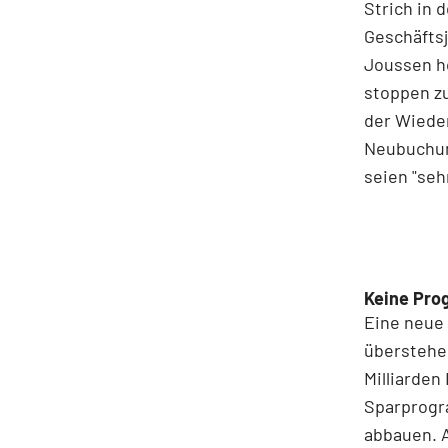
Strich in
Geschäftsj
Joussen h
stoppen zu
der Wieder
Neubuchun
seien "seh
Keine Pro
Eine neue 
überstehen
Milliarden
Sparprogr
abbauen. Al