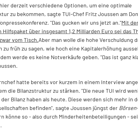
hier derzeit verschiedene Optionen, um eine optimale
uktur zu bekommen, sagte TUI-Chef Fritz Joussen am Don
fonpressekonferenz. "Das gucken wir uns jetzt an."
Mit de
n Hilfspaket über insgesamt 1,2 Milliarden Euro sei das 
 zwar vom Tisch.
Aber man wolle die hohe Verschuldung d
h zu früh zu sagen, wie hoch eine Kapitalerhöhung auss
dem werde es keine Notverkäufe geben. "Das ist ganz kla
oussen.
nchef hatte bereits vor kurzem in einem Interview ange
lem die Bilanzstruktur zu stärken. "Die neue TUI wird wen
 der Bilanz haben als heute. Diese werden sich mehr in d
ellschaften befinden", sagte Joussen jüngst der
Börsen
n könne so - also durch Minderheitenbeteiligungen - se
.