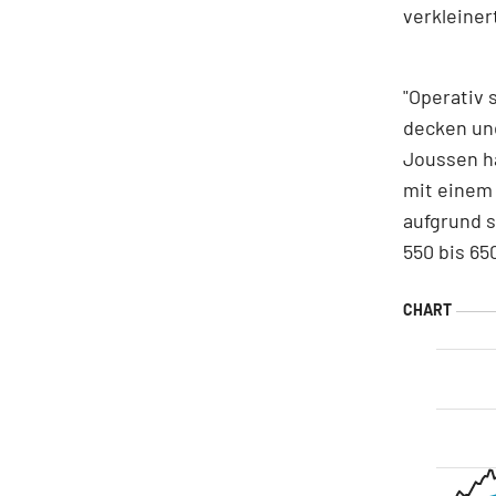
verkleiner
"Operativ 
decken und
Joussen ha
mit einem
aufgrund s
550 bis 65