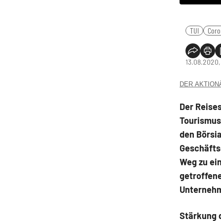
TUI
Coro
13.08.2020,
DER AKTIONÄR
Der Reise
Tourismusk
den Börsi
Geschäftsq
Weg zu ein
getroffen
Unternehm
Stärkung d