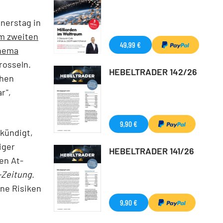
nerstag in
m zweiten
49,99 €
Thema
rosseln.
HEBELTRADER 142/26
ehen
r",
9,90 €
kündigt,
iger
HEBELTRADER 141/26
en At-
-Zeitung
.
ine Risiken
9,90 €