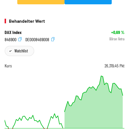
Behandelter Wert
DAX Index
+0,69
%
846900
DE0008469008
Börse:
Xetra
Watchlist
Kurs
26.319,45
Pkt