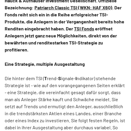
Hauck & Aufhäuser Investment Gesellschaft. Offizielle
Bezeichnung:
Patriarch Classic TSI (WKN: HAF X6Q)
. Der
Fonds reiht sich ein in die Reihe erfolgreicher TSI-
Produkte, die Anlegern in der Vergangenheit bereits hohe
Renditen eingebracht haben. Der
TSI Fonds
eröffnet
Anlegern jetzt ganz neue Möglichkeiten, direkt von der
bewährten und renditestarken TSI-Strategie zu
profitieren.
Eine Strategie, multiple Ausgestaltung
Die hinter dem TSI (
T
rend-
S
ignale-
I
ndikator) stehende
Strategie ist - wie auf den vorangegangenen Seiten erklärt
- eine Strategie, die vereinfacht gesagt dafür sorgt, dass
man als Anleger Stärke kauft und Schwäche meidet. Sie
setzt auf Trends und ermutigt den Anleger, ausschließlich
in die trendstärksten Aktien eines Landes, einer Branche
oder eines Index zu investieren. Sie folgt festen Regeln, ist
dabei in ihrer Ausgestaltung aber durchaus variabel. So