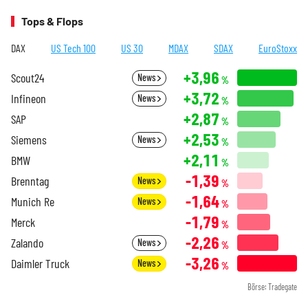
Tops & Flops
DAX
US Tech 100
US 30
MDAX
SDAX
EuroStoxx
+3,96
Scout24
News
%
+3,72
Infineon
News
%
+2,87
SAP
%
+2,53
Siemens
News
%
+2,11
BMW
%
-1,39
Brenntag
News
%
-1,64
Munich Re
News
%
-1,79
Merck
%
-2,26
Zalando
News
%
-3,26
Daimler Truck
News
%
Börse: Tradegate