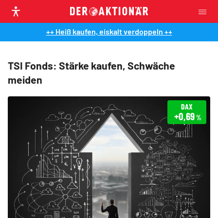
++ Heiß kaufen, eiskalt verdoppeln ++
TSI Fonds: Stärke kaufen, Schwäche
meiden
DAX
+0,69
%