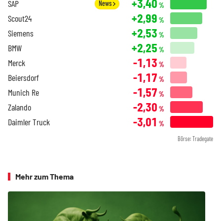
+3,40
SAP
News
%
+2,99
Scout24
%
+2,53
Siemens
%
+2,25
BMW
%
-1,13
Merck
%
-1,17
Beiersdorf
%
-1,57
Munich Re
%
-2,30
Zalando
%
-3,01
Daimler Truck
%
Börse: Tradegate
Mehr zum Thema