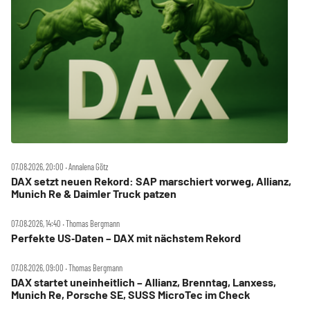
07.08.2026, 20:00 ‧ Annalena Götz
DAX setzt neuen Rekord: SAP marschiert vorweg, Allianz,
Munich Re & Daimler Truck patzen
07.08.2026, 14:40 ‧ Thomas Bergmann
Perfekte US‑Daten – DAX mit nächstem Rekord
07.08.2026, 09:00 ‧ Thomas Bergmann
DAX startet uneinheitlich – Allianz, Brenntag, Lanxess,
Munich Re, Porsche SE, SUSS MicroTec im Check