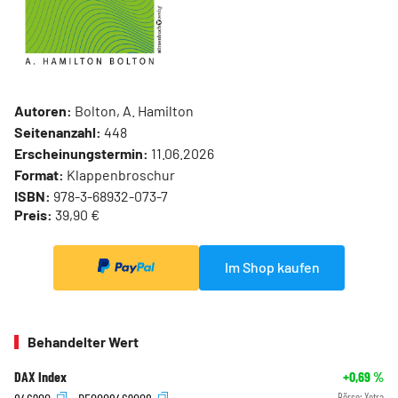
Autoren:
Bolton, A. Hamilton
Seitenanzahl:
448
Erscheinungstermin:
11.06.2026
Format:
Klappenbroschur
ISBN:
978-3-68932-073-7
Preis:
39,90 €
Im Shop kaufen
Behandelter Wert
DAX Index
+0,69
%
Börse:
Xetra