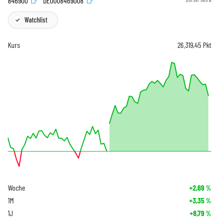
846900
DE0008469008
Watchlist
Kurs
26.319,45
Pkt
Woche
+2,69
%
1M
+3,35
%
1J
+8,79
%