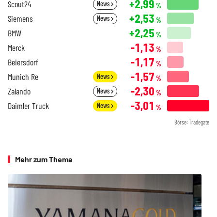
+2,99
Scout24
News
%
+2,53
Siemens
News
%
+2,25
BMW
%
-1,13
Merck
%
-1,17
Beiersdorf
%
-1,57
Munich Re
News
%
-2,30
Zalando
News
%
-3,01
Daimler Truck
News
%
Börse: Tradegate
Mehr zum Thema