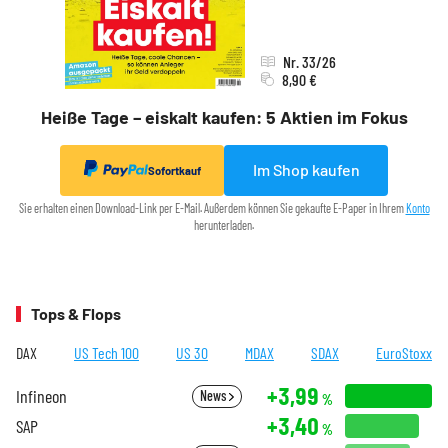
Nr. 33/26
8,90 €
Heiße Tage – eiskalt kaufen: 5 Aktien im Fokus
Im Shop kaufen
Sofortkauf
Sie erhalten einen Download-Link per E-Mail. Außerdem können Sie gekaufte E-Paper in Ihrem
Konto
herunterladen.
Tops & Flops
DAX
US Tech 100
US 30
MDAX
SDAX
EuroStoxx
+3,99
Infineon
News
%
+3,40
SAP
%