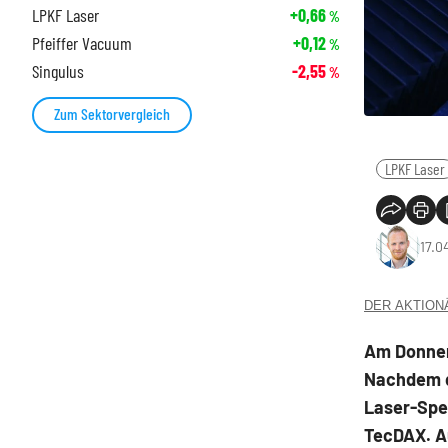
LPKF Laser
+0,66
%
Pfeiffer Vacuum
+0,12
%
Singulus
-2,55
%
Zum Sektorvergleich
LPKF Laser
17.0
DER AKTIONÄR
Am Donner
Nachdem di
Laser-Spez
TecDAX. A