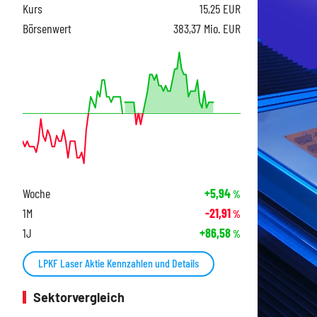
Kurs
15,25
EUR
Börsenwert
383,37 Mio. EUR
Woche
+5,94
%
1M
-21,91
%
1J
+86,58
%
LPKF Laser Aktie Kennzahlen und Details
Sektorvergleich