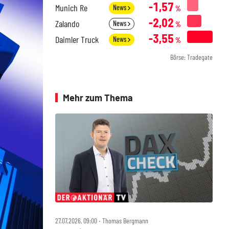
-1,57
Munich Re
News
%
-2,02
Zalando
News
%
-3,55
Daimler Truck
News
%
Börse: Tradegate
Mehr zum Thema
27.07.2026, 09:00 ‧ Thomas Bergmann