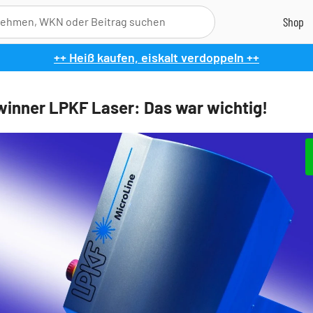
++ Heiß kaufen, eiskalt verdoppeln ++
inner LPKF Laser: Das war wichtig!