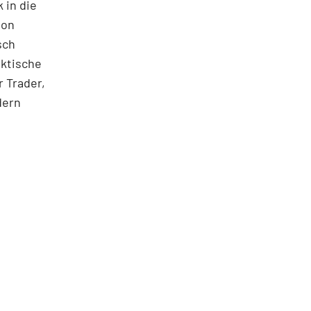
 in die
ton
sch
aktische
 Trader,
dern