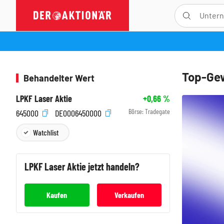
Top-Gew
Behandelter Wert
LPKF Laser Aktie
+0,66
%
Börse:
Tradegate
645000
DE0006450000
Watchlist
LPKF Laser
Aktie jetzt handeln?
Kaufen
Verkaufen