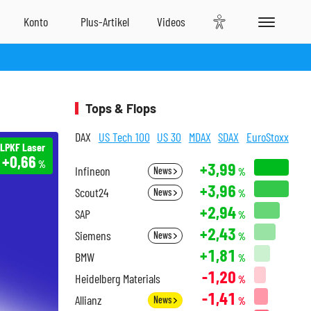
Tops & Flops
DAX
US Tech 100
US 30
MDAX
SDAX
EuroStoxx
LPKF Laser
+0,66
%
+3,99
Infineon
News
%
+3,96
Scout24
News
%
+2,94
SAP
%
+2,43
Siemens
News
%
+1,81
BMW
%
-1,20
Heidelberg Materials
%
-1,41
Allianz
News
%