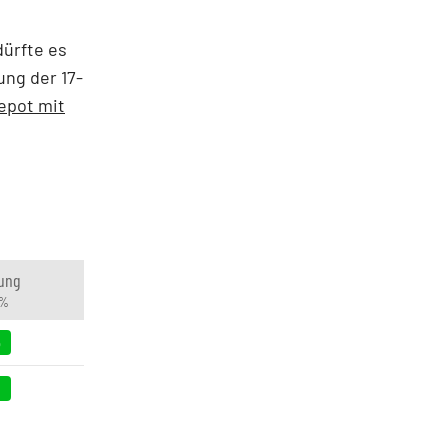
dürfte es
ung der 17-
epot mit
ung
 %
6
9