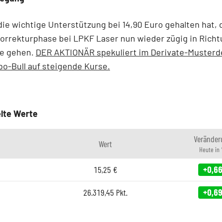
e wichtige Unterstützung bei 14,90 Euro gehalten hat, 
orrekturphase bei LPKF Laser nun wieder zügig in Richt
e gehen.
DER AKTIONÄR spekuliert im Derivate-Musterd
o-Bull auf steigende Kurse.
lte Werte
Veränder
Wert
Heute in
15,25
€
+0,6
26.319,45
Pkt.
+0,6