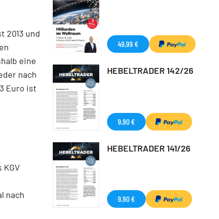
t 2013 und
49,99 €
ken
shalb eine
HEBELTRADER 142/26
eder nach
3 Euro ist
9,90 €
HEBELTRADER 141/26
s KGV
l nach
9,90 €