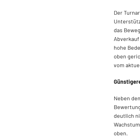
Der Turna
Unterstütz
das Beweg
Abverkauf 
hohe Bede
oben geric
vom aktuel
Günstiger
Neben dem 
Bewertungs
deutlich n
Wachstums
oben.