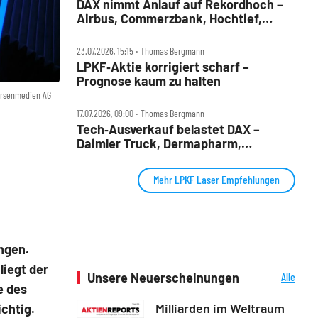
DAX nimmt Anlauf auf Rekordhoch –
Airbus, Commerzbank, Hochtief,
LPKF, TKMS und Tonies im Check
23.07.2026, 15:15 ‧ Thomas Bergmann
LPKF‑Aktie korrigiert scharf –
Prognose kaum zu halten
örsenmedien AG
17.07.2026, 09:00 ‧ Thomas Bergmann
Tech‑Ausverkauf belastet DAX –
Daimler Truck, Dermapharm,
Deutsche Börse, LPKF, Siemens
Energy, SMA Solar im Check
Mehr LPKF Laser Empfehlungen
ngen.
liegt der
Unsere Neuerscheinungen
Alle
e des
Neuerscheinungen
Milliarden im Weltraum
chtig.