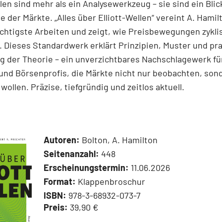
llen sind mehr als ein Analysewerkzeug – sie sind ein Blick
e der Märkte. „Alles über Elliott-Wellen“ vereint A. Hamil
chtigste Arbeiten und zeigt, wie Preisbewegungen zykli
 Dieses Standardwerk erklärt Prinzipien, Muster und pr
 der Theorie – ein unverzichtbares Nachschlagewerk für
und Börsenprofis, die Märkte nicht nur beobachten, son
wollen. Präzise, tiefgründig und zeitlos aktuell.
Autoren:
Bolton, A. Hamilton
Seitenanzahl:
448
Erscheinungstermin:
11.06.2026
Format:
Klappenbroschur
ISBN:
978-3-68932-073-7
Preis:
39,90 €