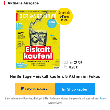
Aktuelle Ausgabe
Nr. 33/26
8,90 €
Heiße Tage – eiskalt kaufen: 5 Aktien im Fokus
Im Shop kaufen
Sofortkauf
Sie erhalten einen Download-Link per E-Mail. Außerdem können Sie gekaufte E-Paper in Ihrem
Konto
herunterladen.