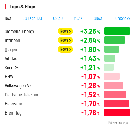
Tops & Flops
DAX
US Tech 100
US 30
MDAX
SDAX
EuroStoxx
+3,26
Siemens Energy
News
%
+2,64
Infineon
News
%
+1,90
Qiagen
News
%
+1,43
Adidas
%
+1,21
Scout24
%
-1,07
BMW
%
-1,28
Volkswagen Vz.
%
-1,52
Deutsche Telekom
%
-1,70
Beiersdorf
%
-1,78
Brenntag
%
Börse: Tradegate