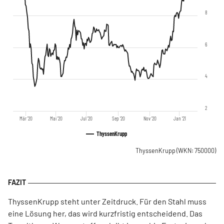
8
6
4
2
Mär '20
Mai '20
Jul '20
Sep '20
Nov '20
Jan '21
ThyssenKrupp
ThyssenKrupp
(WKN: 750000)
ThyssenKrupp steht unter Zeitdruck. Für den Stahl muss
eine Lösung her, das wird kurzfristig entscheidend. Das