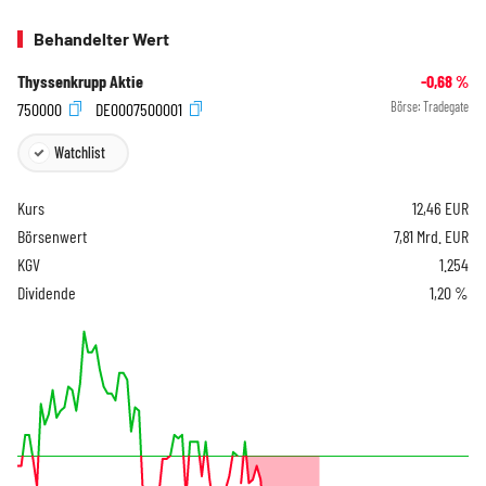
Behandelter Wert
Thyssenkrupp Aktie
-0,68
%
750000
DE0007500001
Börse:
Tradegate
Watchlist
Kurs
12,46
EUR
Börsenwert
7,81 Mrd. EUR
KGV
1.254
Dividende
1,20 %