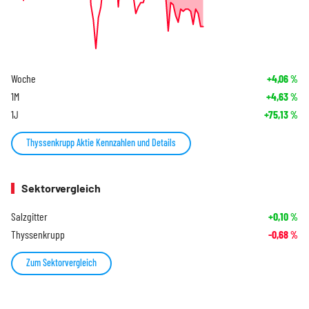
Woche
+4,06
%
1M
+4,63
%
1J
+75,13
%
Thyssenkrupp Aktie Kennzahlen und Details
Sektorvergleich
Salzgitter
+0,10
%
Thyssenkrupp
-0,68
%
Zum Sektorvergleich