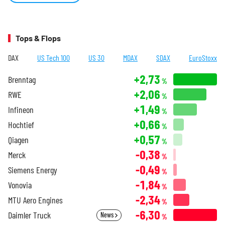
Tops & Flops
DAX
US Tech 100
US 30
MDAX
SDAX
EuroStoxx
+2,73
Brenntag
%
+2,06
RWE
%
+1,49
Infineon
%
+0,66
Hochtief
%
+0,57
Qiagen
%
-0,38
Merck
%
-0,49
Siemens Energy
%
-1,84
Vonovia
%
-2,34
MTU Aero Engines
%
-6,30
Daimler Truck
News
%