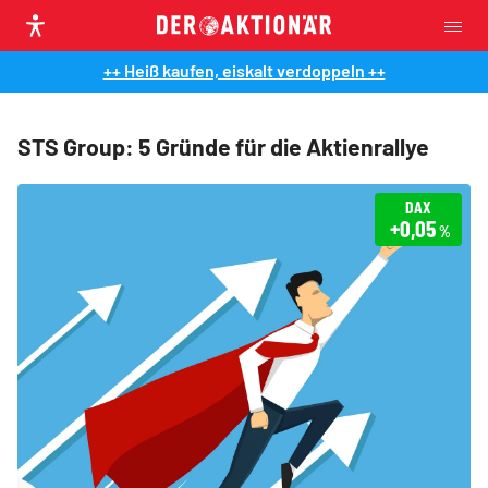
++ Heiß kaufen, eiskalt verdoppeln ++
STS Group: 5 Gründe für die Aktienrallye
DAX
+0,05
%