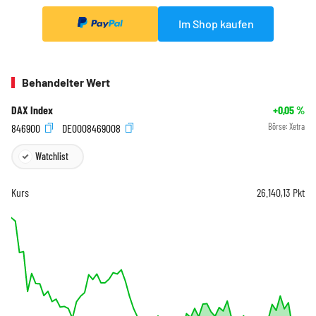
Im Shop kaufen
Behandelter Wert
DAX Index
+0,05
%
846900
DE0008469008
Börse:
Xetra
Watchlist
Kurs
26.140,13
Pkt