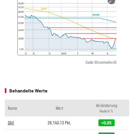
Quelle: Börsenmedien AG
Behandelte Werte
Veränderung
Name
Wert
Heute in %
DAX
26.140,13
Pkt.
+0,05