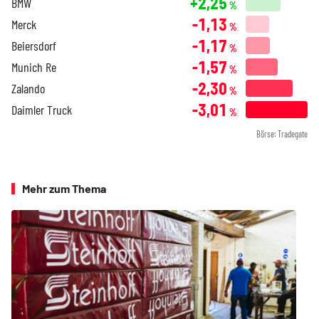
+2,25
BMW
%
-1,13
Merck
%
-1,17
Beiersdorf
%
-1,57
Munich Re
%
-2,30
Zalando
%
-3,01
Daimler Truck
%
Börse: Tradegate
Mehr zum Thema