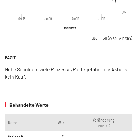
0,05
Okt '18
Jan '19
Apr '19
Jul '19
Steinhoff
Steinhoff
(WKN: A14XB9)
Hohe Schulden, viele Prozesse, Pleitegefahr – die Aktie ist
kein Kauf.
Behandelte Werte
Veränderung
Name
Wert
Heute in %
Steinhoff
-
€