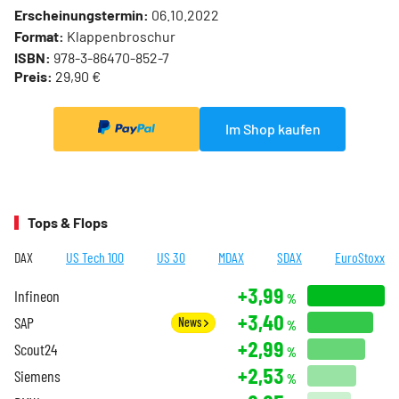
Erscheinungstermin:
06.10.2022
Format:
Klappenbroschur
ISBN:
978-3-86470-852-7
Preis:
29,90 €
Im Shop kaufen
Tops & Flops
DAX
US Tech 100
US 30
MDAX
SDAX
EuroStoxx
+3,99
Infineon
%
+3,40
SAP
News
%
+2,99
Scout24
%
+2,53
Siemens
%