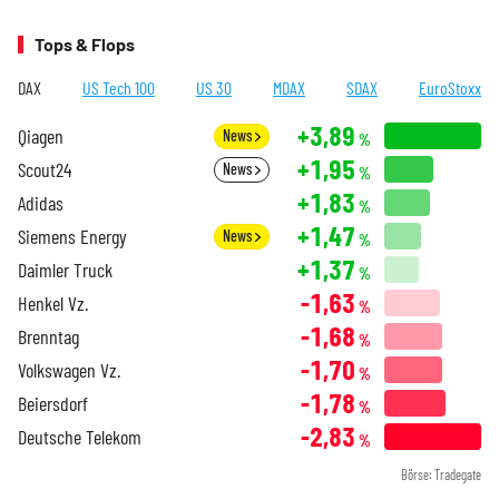
Tops & Flops
DAX
US Tech 100
US 30
MDAX
SDAX
EuroStoxx
+3,89
Qiagen
News
%
+1,95
Scout24
News
%
+1,83
Adidas
%
+1,47
Siemens Energy
News
%
+1,37
Daimler Truck
%
-1,63
Henkel Vz.
%
-1,68
Brenntag
%
-1,70
Volkswagen Vz.
%
-1,78
Beiersdorf
%
-2,83
Deutsche Telekom
%
Börse: Tradegate