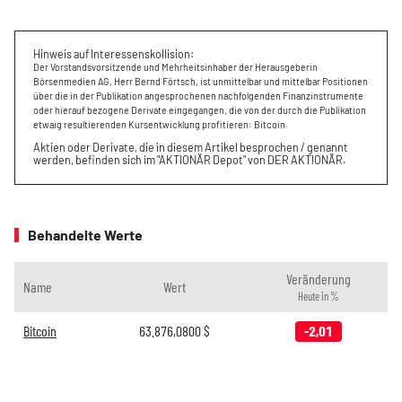
Hinweis auf Interessenskollision:
Der Vorstandsvorsitzende und Mehrheitsinhaber der Herausgeberin
Börsenmedien AG, Herr Bernd Förtsch, ist unmittelbar und mittelbar Positionen
über die in der Publikation angesprochenen nachfolgenden Finanzinstrumente
oder hierauf bezogene Derivate eingegangen, die von der durch die Publikation
etwaig resultierenden Kursentwicklung profitieren: Bitcoin.
Aktien oder Derivate, die in diesem Artikel besprochen / genannt
werden, befinden sich im "AKTIONÄR Depot" von DER AKTIONÄR.
Behandelte Werte
Veränderung
Name
Wert
Heute in %
Bitcoin
63.876,0800
$
-2,01