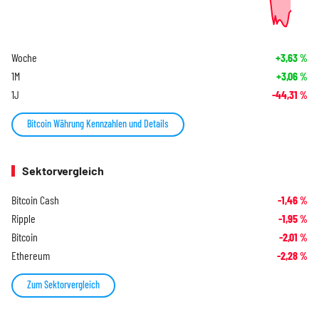
Woche
+3,63
%
1M
+3,06
%
1J
-44,31
%
Bitcoin Währung Kennzahlen und Details
Sektorvergleich
Bitcoin Cash
-1,46
%
Ripple
-1,95
%
Bitcoin
-2,01
%
Ethereum
-2,28
%
Zum Sektorvergleich