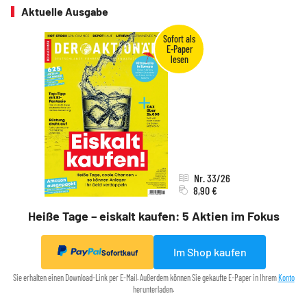
Aktuelle Ausgabe
Nr. 33/26
8,90 €
Heiße Tage – eiskalt kaufen: 5 Aktien im Fokus
Im Shop kaufen
Sofortkauf
Sie erhalten einen Download-Link per E-Mail. Außerdem können Sie gekaufte E-Paper in Ihrem
Konto
herunterladen.