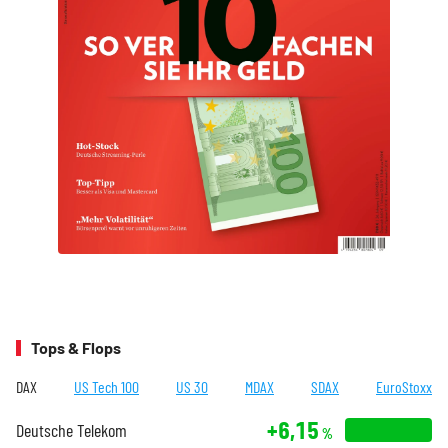
Tops & Flops
DAX
US Tech 100
US 30
MDAX
SDAX
EuroStoxx
+6,15
Deutsche Telekom
%