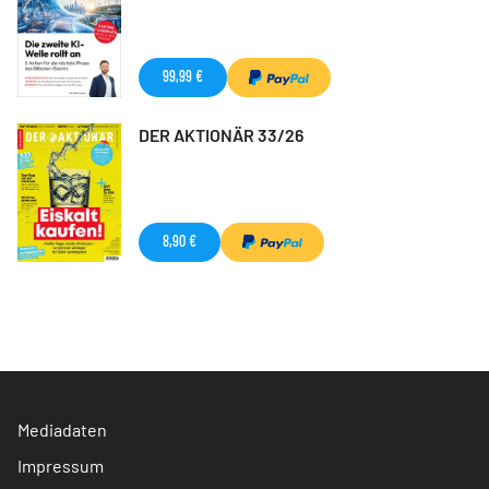
99,99 €
DER AKTIONÄR 33/26
8,90 €
Mediadaten
Impressum