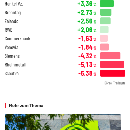
+3,36
Henkel Vz.
%
+2,73
Brenntag
%
+2,56
Zalando
%
+2,06
RWE
%
-1,63
Commerzbank
%
-1,84
Vonovia
%
-4,32
Siemens
%
-5,13
Rheinmetall
%
-5,38
Scout24
%
Börse: Tradegate
Mehr zum Thema