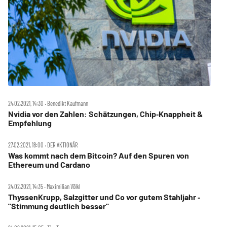
24.02.2021, 14:30 ‧ Benedikt Kaufmann
Nvidia vor den Zahlen: Schätzungen, Chip‑Knappheit &
Empfehlung
27.02.2021, 18:00 ‧ DER AKTIONÄR
Was kommt nach dem Bitcoin? Auf den Spuren von
Ethereum und Cardano
24.02.2021, 14:35 ‧ Maximilian Völkl
ThyssenKrupp, Salzgitter und Co vor gutem Stahljahr ‑
"Stimmung deutlich besser"