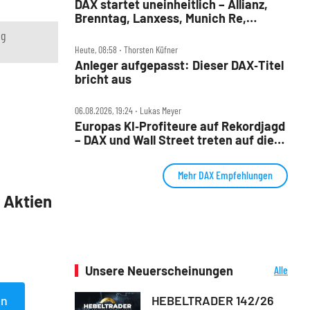
DAX startet uneinheitlich – Allianz,
Brenntag, Lanxess, Munich Re,
Porsche SE, SUSS MicroTec im Check
ng
Heute, 08:58 ‧ Thorsten Küfner
Anleger aufgepasst: Dieser DAX‑Titel
bricht aus
06.08.2026, 19:24 ‧ Lukas Meyer
Europas KI‑Profiteure auf Rekordjagd
– DAX und Wall Street treten auf die
Bremse
Mehr DAX Empfehlungen
5 Aktien
Unsere Neuerscheinungen
Alle
Neuerscheinungen
HEBELTRADER 142/26
en