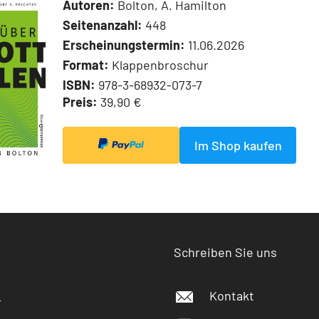
Autoren:
Bolton, A. Hamilton
Seitenanzahl:
448
Erscheinungstermin:
11.06.2026
Format:
Klappenbroschur
ISBN:
978-3-68932-073-7
Preis:
39,90 €
Im Shop kaufen
Schreiben Sie uns
Kontakt
r