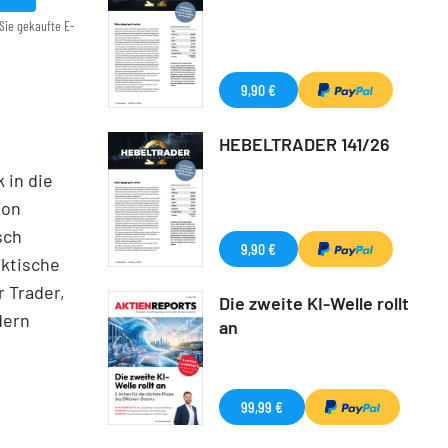
Sie gekaufte E-
9,90 €
HEBELTRADER 141/26
 in die
ton
sch
9,90 €
aktische
 Trader,
Die zweite KI-Welle rollt
dern
an
99,99 €