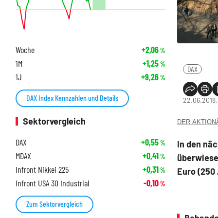
Woche
+2,06
%
1M
+1,25
%
DAX
1J
+9,26
%
DAX Index Kennzahlen und Details
22.06.2018,
Sektorvergleich
DER AKTIONÄR
DAX
+0,55
In den nä
%
MDAX
+0,41
überwiese
%
Infront Nikkei 225
+0,31
Euro (250
%
Infront USA 30 Industrial
-0,10
%
Zum Sektorvergleich
Behande