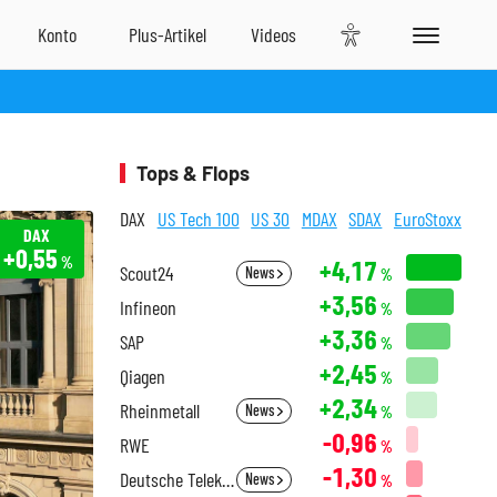
Tops & Flops
DAX
US Tech 100
US 30
MDAX
SDAX
EuroStoxx
DAX
+0,55
%
+4,17
Scout24
News
%
+3,56
Infineon
%
+3,36
SAP
%
+2,45
Qiagen
%
+2,34
Rheinmetall
News
%
-0,96
RWE
%
-1,30
Deutsche Telekom
News
%