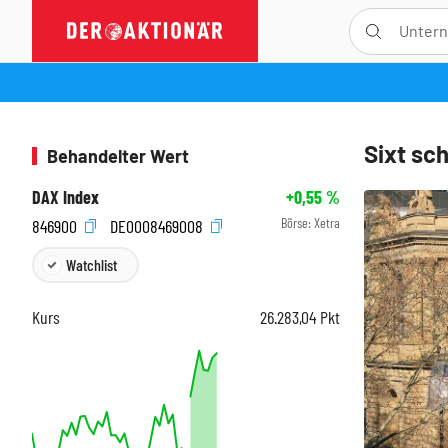
Sixt sch
Behandelter Wert
DAX Index
+0,55
%
Börse:
Xetra
846900
DE0008469008
Watchlist
Kurs
26.283,04
Pkt