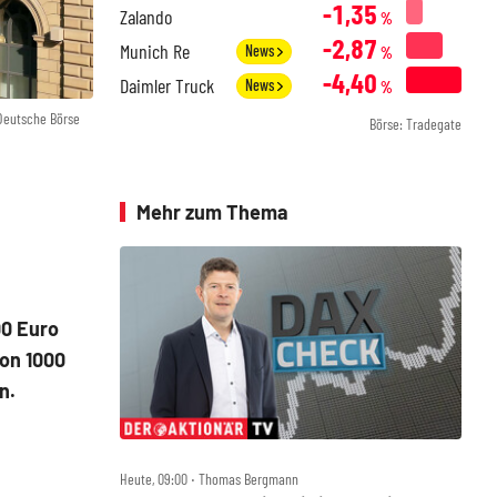
-1,35
Zalando
%
-2,87
Munich Re
News
%
-4,40
Daimler Truck
News
%
 Deutsche Börse
Börse: Tradegate
Mehr zum Thema
00 Euro
on 1000
n.
Heute, 09:00 ‧ Thomas Bergmann