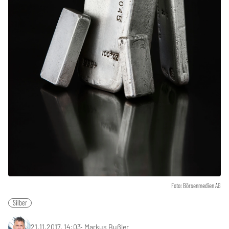
Foto: Börsenmedien AG
Silber
21.11.2017, 14:03
‧
Markus Bußler