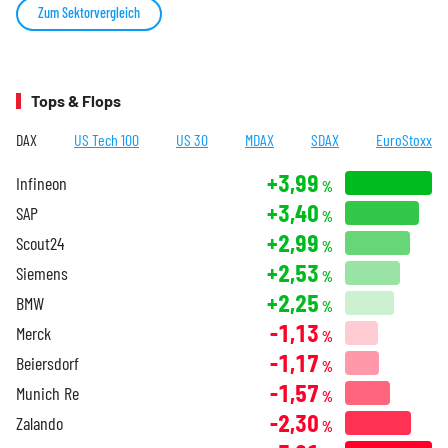
Zum Sektorvergleich
Tops & Flops
DAX
US Tech 100
US 30
MDAX
SDAX
EuroStoxx
+3,99
Infineon
%
+3,40
SAP
%
+2,99
Scout24
%
+2,53
Siemens
%
+2,25
BMW
%
-1,13
Merck
%
-1,17
Beiersdorf
%
-1,57
Munich Re
%
-2,30
Zalando
%