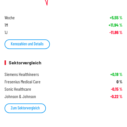
Woche
+5,55
%
1M
+11,94
%
1J
-11,86
%
Kennzahlen und Details
Sektorvergleich
Siemens Healthineers
+0,18
%
Fresenius Medical Care
0
%
Sonic Healthcare
-0,15
%
Johnson & Johnson
-0,22
%
Zum Sektorvergleich