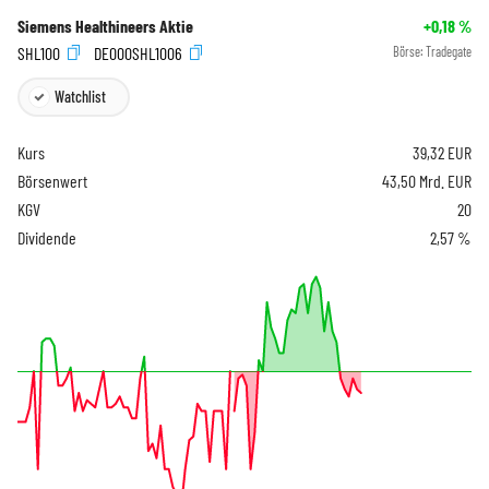
Siemens Healthineers Aktie
+0,18
%
SHL100
DE000SHL1006
Börse:
Tradegate
Watchlist
Kurs
39,32
EUR
Börsenwert
43,50 Mrd. EUR
KGV
20
Dividende
2,57 %