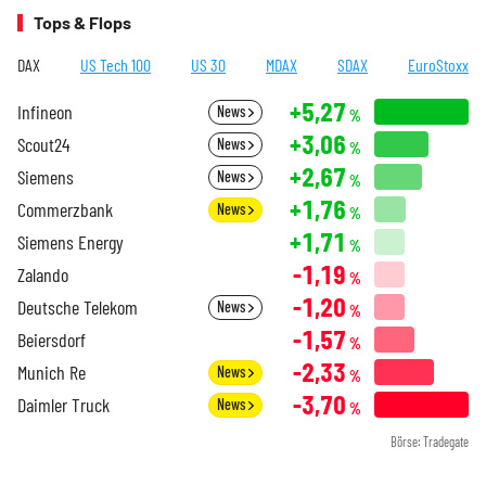
Tops & Flops
DAX
US Tech 100
US 30
MDAX
SDAX
EuroStoxx
+5,27
Infineon
News
%
+3,06
Scout24
News
%
+2,67
Siemens
News
%
+1,76
Commerzbank
News
%
+1,71
Siemens Energy
%
-1,19
Zalando
%
-1,20
Deutsche Telekom
News
%
-1,57
Beiersdorf
%
-2,33
Munich Re
News
%
-3,70
Daimler Truck
News
%
Börse: Tradegate