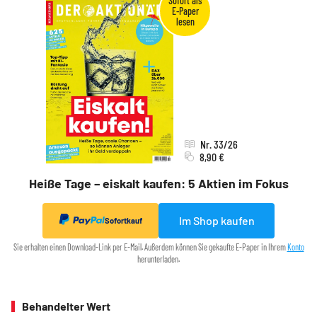
Nr. 33/26
8,90 €
Heiße Tage – eiskalt kaufen: 5 Aktien im Fokus
Im Shop kaufen
Sofortkauf
Sie erhalten einen Download-Link per E-Mail. Außerdem können Sie gekaufte E-Paper in Ihrem
Konto
herunterladen.
Behandelter Wert