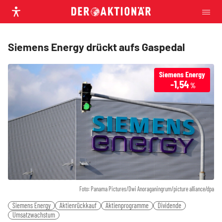
Siemens Energy drückt aufs Gaspedal
Siemens Energy
-1,54
%
Foto: Panama Pictures/Dwi Anoraganingrum/picture alliance/dpa
Siemens Energy
Aktienrückkauf
Aktienprogramme
Dividende
Umsatzwachstum