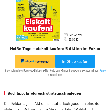
Nr. 33/26
8,90 €
Heiße Tage – eiskalt kaufen: 5 Aktien im Fokus
Im Shop kaufen
Sofortkauf
Sie erhalten einen Download-Link per E-Mail. Außerdem können Sie gekaufte E-Paper in Ihrem
Konto
herunterladen.
Buchtipp: Erfolgreich strategisch anlegen
Die Geldanlage in Aktien ist statistisch gesehen eine der
sichersten Methoden, um über die Jahre Wohlstand