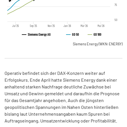
75
50
Jul '25
Sep '25
Nov '25
Jan '26
Mär '26
Mai '26
Siemens Energy AG
GD 50
GD 100
Siemens Energy
(WKN: ENER6Y)
Operativ befindet sich der DAX-Konzern weiter auf
Erfolgskurs. Ende April hatte Siemens Energy dank einer
anhaltend starken Nachfrage deutliche Zuwächse bei
Umsatz und Gewinn gemeldet und daraufhin die Prognose
für das Gesamtjahr angehoben. Auch die jüngsten
geopolitischen Spannungen im Nahen Osten hinterließen
bislang laut Unternehmensangaben kaum Spuren bei
Auftragseingang, Umsatzentwicklung oder Profitabilität.