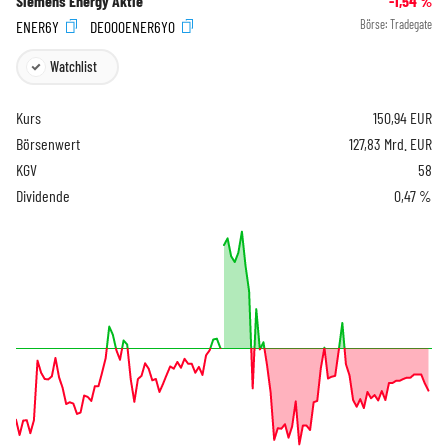
Siemens Energy Aktie
-1,54
%
ENER6Y
DE000ENER6Y0
Börse:
Tradegate
Watchlist
Kurs
150,94
EUR
Börsenwert
127,83 Mrd. EUR
KGV
58
Dividende
0,47 %