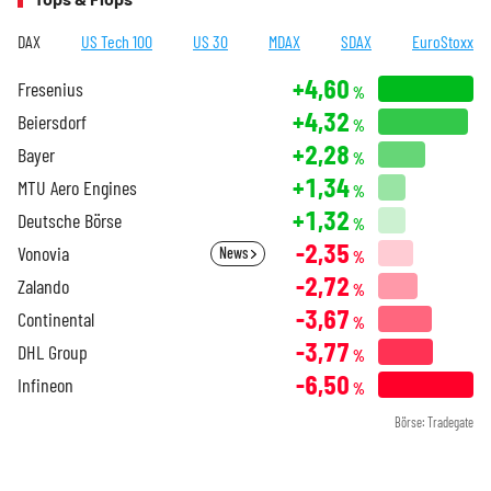
DAX
US Tech 100
US 30
MDAX
SDAX
EuroStoxx
+4,60
Fresenius
%
+4,32
Beiersdorf
%
+2,28
Bayer
%
+1,34
MTU Aero Engines
%
+1,32
Deutsche Börse
%
-2,35
Vonovia
News
%
-2,72
Zalando
%
-3,67
Continental
%
-3,77
DHL Group
%
-6,50
Infineon
%
Börse: Tradegate