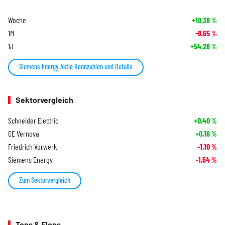
Woche
+10,38
%
1M
-8,65
%
1J
+54,28
%
Siemens Energy Aktie Kennzahlen und Details
Sektorvergleich
Schneider Electric
+0,40
%
GE Vernova
+0,16
%
Friedrich Vorwerk
-1,10
%
Siemens Energy
-1,54
%
Zum Sektorvergleich
Tops & Flops