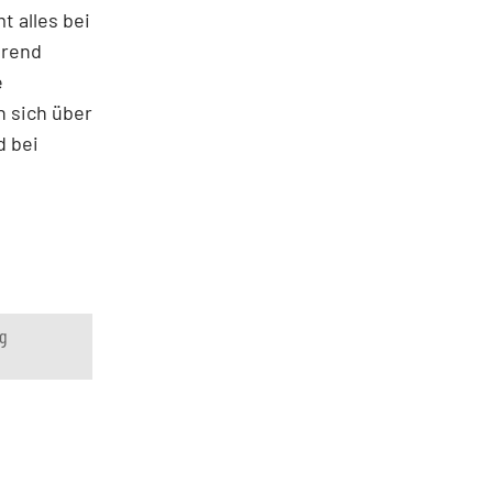
t alles bei
trend
e
n sich über
d bei
g