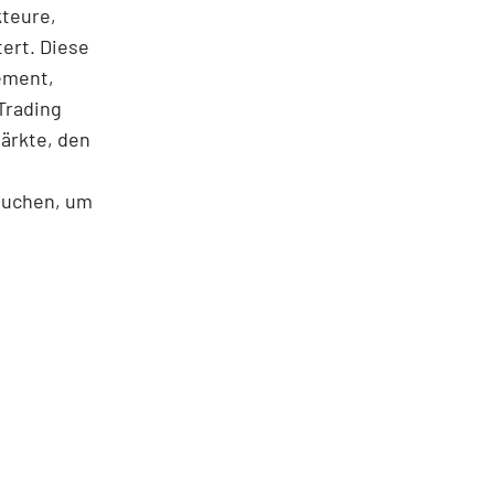
kteure,
ert. Diese
ement,
Trading
märkte, den
rauchen, um