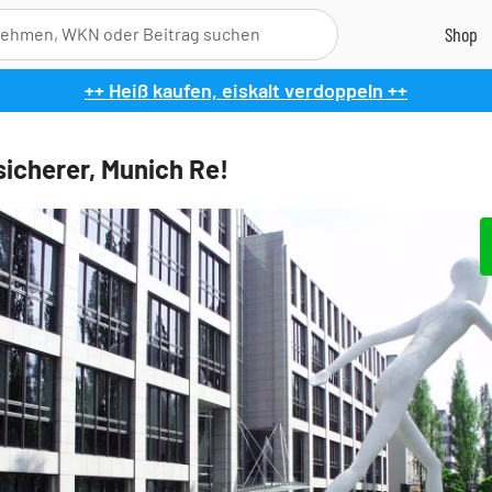
++ Heiß kaufen, eiskalt verdoppeln ++
sicherer, Munich Re!