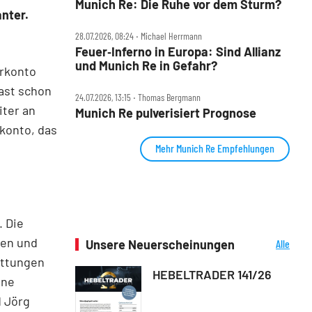
Munich Re: Die Ruhe vor dem Sturm?
anter.
28.07.2026, 08:24 ‧ Michael Herrmann
Feuer‑Inferno in Europa: Sind Allianz
und Munich Re in Gefahr?
arkonto
fast schon
24.07.2026, 13:15 ‧ Thomas Bergmann
ter an
Munich Re pulverisiert Prognose
okonto, das
Mehr Munich Re Empfehlungen
. Die
hen und
Unsere Neuerscheinungen
Alle
Neuerscheinungen
üttungen
HEBELTRADER 141/26
ine
d Jörg