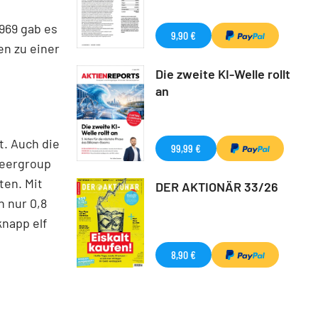
1969 gab es
9,90 €
n zu einer
Die zweite KI-Welle rollt
an
t. Auch die
99,99 €
Peergroup
ten. Mit
DER AKTIONÄR 33/26
 nur 0,8
knapp elf
8,90 €