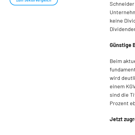
Schneider 
Unternehme
keine Div
Dividende
Günstige 
Beim aktue
fundamenta
wird deutl
einem KGV 
sind die T
Prozent eb
Jetzt zugr