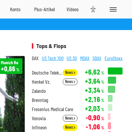
Tops & Flops
DAX
US Tech 100
US 30
MDAX
SDAX
EuroStoxx
Munich Re
+0,66
%
+6,62
Deutsche Telekom
News
%
+3,64
Henkel Vz.
News
%
+3,34
Zalando
%
+2,16
Brenntag
%
+2,03
Fresenius Medical Care
%
-0,90
Vonovia
News
%
-1,06
Infineon
News
%