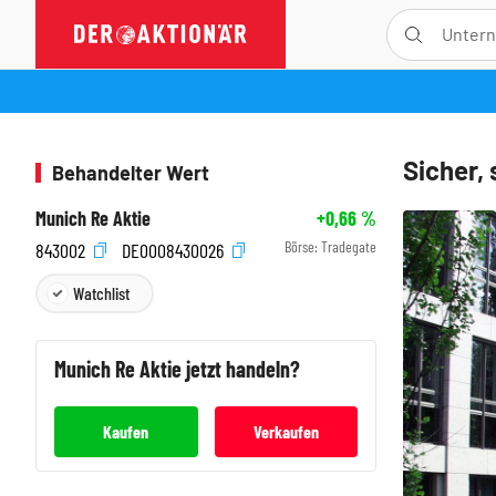
Sicher, 
Behandelter Wert
Munich Re Aktie
+0,66
%
Börse:
Tradegate
843002
DE0008430026
Watchlist
Munich Re
Aktie jetzt handeln?
Kaufen
Verkaufen