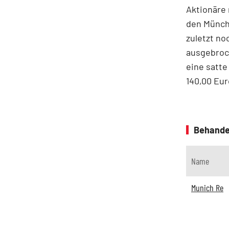
Aktionäre 
den Münchn
zuletzt no
ausgebroch
eine satte
140,00 Euro
Behande
Name
Munich Re