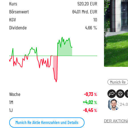
Kurs
520,20
EUR
Börsenwert
64,01 Mrd. EUR
KGV
10
Dividende
4,66 %
Munich Re
Woche
-0,73
%
1M
+4,02
%
24.0
1J
-6,45
%
DER AKTIONÄR
Munich Re Aktie Kennzahlen und Details