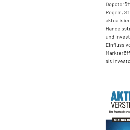
Depoteröff
Regeln, St
aktualisie
Handelsstr
und Invest
Einfluss v
Markteröff
als Invest