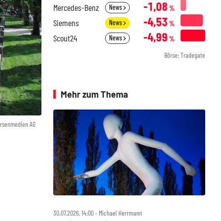
-1,08
Mercedes-Benz
News
%
-4,53
Siemens
News
%
-4,99
Scout24
News
%
Börse: Tradegate
Mehr zum Thema
örsenmedien AG
30.07.2026, 14:00 ‧ Michael Herrmann