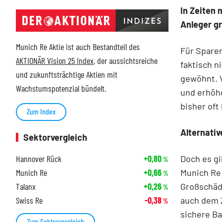
In Zeiten 
Anleger gr
Munich Re Aktie ist auch Bestandteil des
Für Sparer
AKTIONÄR Vision 25 Index
, der aussichtsreiche
faktisch n
und zukunftsträchtige Aktien mit
gewöhnt. 
Wachstumspotenzial bündelt.
und erhöhe
bisher oft
Zum Index
Alternativ
Sektorvergleich
Doch es gi
Hannover Rück
+0,80
%
Munich Re
Munich Re
+0,66
%
Großschäd
Talanx
+0,26
%
auch dem Z
Swiss Re
-0,38
%
sichere Ba
Zum Sektorvergleich