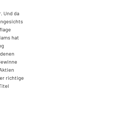
r. Und da
angesichts
flage
liams hat
ng
h denen
 Gewinne
Aktien
er richtige
itel