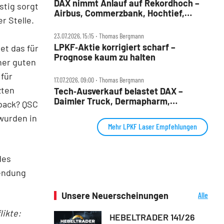
DAX nimmt Anlauf auf Rekordhoch –
stig sorgt
Airbus, Commerzbank, Hochtief,
r Stelle.
LPKF, TKMS und Tonies im Check
23.07.2026, 15:15 ‧ Thomas Bergmann
LPKF‑Aktie korrigiert scharf –
et das für
Prognose kaum zu halten
ner guten
 für
17.07.2026, 09:00 ‧ Thomas Bergmann
zten
Tech‑Ausverkauf belastet DAX –
Daimler Truck, Dermapharm,
back? QSC
Deutsche Börse, LPKF, Siemens
 wurden in
Energy, SMA Solar im Check
Mehr LPKF Laser Empfehlungen
des
endung
Unsere Neuerscheinungen
Alle
Neuerscheinungen
ikte:
HEBELTRADER 141/26