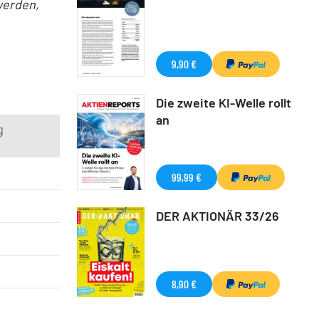
werden,
9,90 €
Die zweite KI-Welle rollt
an
g
99,99 €
DER AKTIONÄR 33/26
8,90 €