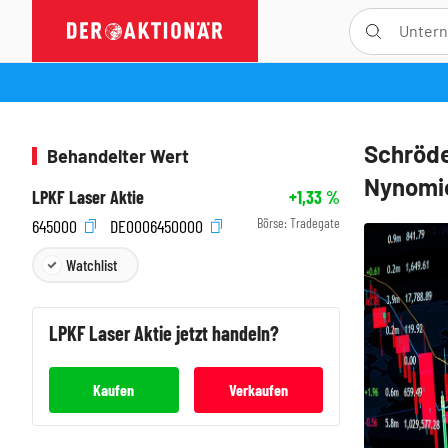
Schröde
Behandelter Wert
Nynomic
LPKF Laser Aktie
+1,33
%
Börse:
Tradegate
645000
DE0006450000
Watchlist
LPKF Laser
Aktie jetzt handeln?
Kaufen
Verkaufen