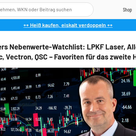
++ Heiß kaufen, eiskalt verdoppeln ++
rs Nebenwerte-Watchlist: LPKF Laser, All
, Vectron, QSC – Favoriten für das zweite 