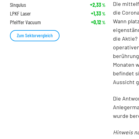
Die mittel
Singulus
+2,33
%
die Corona
LPKF Laser
+1,33
%
Wann platz
Pfeiffer Vacuum
+0,12
%
eigenstän
Zum Sektorvergleich
die Aktie?
operativen
berührungs
Monaten w
befindet s
Aussicht g
Die Antwor
Anlegerma
wurde ber
Hinweis n