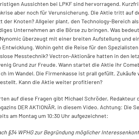
fristigen Aussichten bei LPKF sind hervorragend. Kurzfri
krise aber noch für Verunsicherung. Die Aktie tritt auf de
t der Knoten? Allgeier plant, den Technology-Bereich als
diges Unternehmen an die Börse zu bringen. Was bedeut
 Nynomic überzeugt mit einer breiten Aufstellung und ei
 Entwicklung. Wohin geht die Reise für den Spezialisten
lose Messtechnik? Vectron-Aktionäre hatten in den let
enig Grund zur Freude. Wann startet die Aktie ihr Come
ich im Wandel. Die Firmenkasse ist prall gefüllt. Zukäufe
estellt. Kann die Aktie weiter profitieren?
ten auf diese Fragen gibt Michael Schröder, Redakteur 
gazins DER AKTIONÄR, in diesem Video. Achtung: Die S
eits am Montag um 10:30 Uhr aufgezeichnet:
ach §34 WPHG zur Begründung möglicher Interessenkonfl