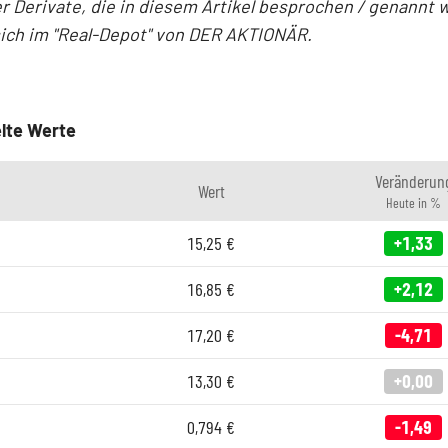
r Derivate, die in diesem Artikel besprochen / genannt 
sich im "Real-Depot" von DER AKTIONÄR.
lte Werte
Veränderun
Wert
Heute in %
15,25
€
+1,33
16,85
€
+2,12
17,20
€
-4,71
13,30
€
+0,00
0,794
€
-1,49