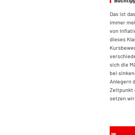
Buchtipp
Das ist da
immer meh
von Inflat
dieses Kla
Kursbeweg
verschiede
sich die 
bei sinken
Anlegern d
Zeitpunkt 
setzen wir