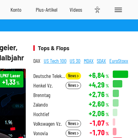
geier,
Tops & Flops
Halbjahr
DAX
US Tech 100
US 30
MDAX
SDAX
EuroStoxx
+6,84
LPKF Laser
Deutsche Telekom
News
%
+1,33
+4,29
%
Henkel Vz.
News
%
+2,76
Brenntag
%
+2,60
Zalando
%
+2,06
Hochtief
%
-1,07
Volkswagen Vz.
News
%
-1,70
Vonovia
News
%