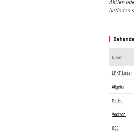
Aktien ode
befinden 
Behande
Name
LPKF Laser
Allgeier
M-U-T
Vectron
QSC