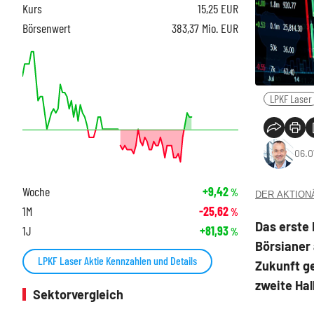
Kurs
15,25
EUR
Börsenwert
383,37 Mio. EUR
LPKF Laser
06.0
Woche
+9,42
%
DER AKTIONÄR
1M
-25,62
%
Das erste 
1J
+81,93
%
Börsianer 
LPKF Laser Aktie Kennzahlen und Details
Zukunft ge
zweite Hal
Sektorvergleich