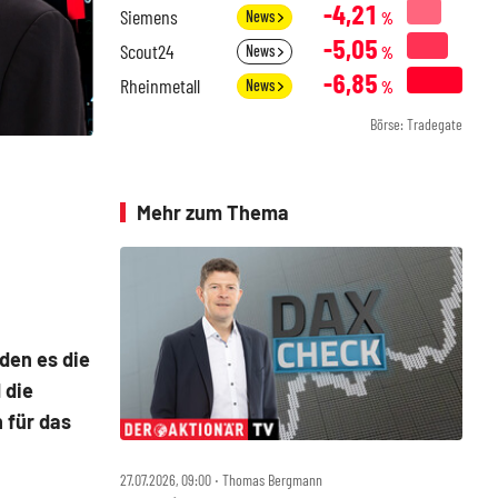
-4,21
Siemens
News
%
-5,05
Scout24
News
%
-6,85
Rheinmetall
News
%
Börse: Tradegate
Mehr zum Thema
den es die
 die
 für das
27.07.2026, 09:00 ‧ Thomas Bergmann