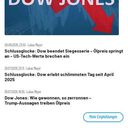
06.08.2026, 23:55 ‧ Lukas Meyer
Schlussglocke: Dow beendet Siegesserie – Ölpreis springt
an – US‑Tech‑Werte brechen ein
29.07.2026, 23:11 ‧ Lukas Meyer
Schlussglocke: Dow erlebt schlimmsten Tag seit April
2025
29.07.2026, 16:55 ‧ Lukas Meyer
Dow Jones: Wie gewonnen, so zerronnen –
Trump‑Aussagen treiben Ölpreis
Mehr Empfehlungen