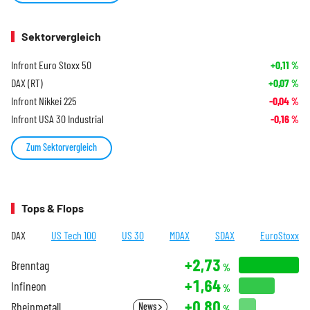
Sektorvergleich
Infront Euro Stoxx 50
+0,11
%
DAX (RT)
+0,07
%
Infront Nikkei 225
-0,04
%
Infront USA 30 Industrial
-0,16
%
Zum Sektorvergleich
Tops & Flops
DAX
US Tech 100
US 30
MDAX
SDAX
EuroStoxx
+2,73
Brenntag
%
+1,64
Infineon
%
+0,80
Rheinmetall
News
%