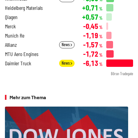
+0,71
Heidelberg Materials
%
+0,57
Qiagen
%
-0,45
Merck
%
-1,19
Munich Re
%
-1,57
Allianz
News
%
-1,72
MTU Aero Engines
%
-6,13
Daimler Truck
News
%
Börse: Tradegate
Mehr zum Thema