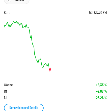
Kurs
53.837,70
Pkt
Woche
+5,33
%
1M
+2,87
%
1J
+23,26
%
Kennzahlen und Details