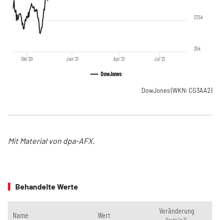
27,5k
25k
Okt '20
Jan '21
Apr '21
Jul '21
DowJones
DowJones
(WKN: CG3AA2)
Mit Material von dpa-AFX.
Behandelte Werte
Veränderung
Name
Wert