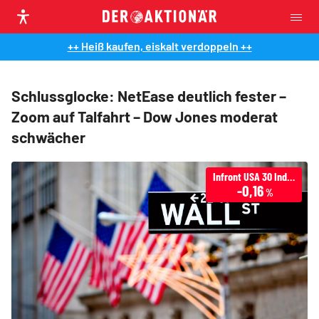
++ Heiß kaufen, eiskalt verdoppeln ++
Schlussglocke: NetEase deutlich fester –
Zoom auf Talfahrt – Dow Jones moderat
schwächer
Infront USA 30 Industrial
-0,16
%