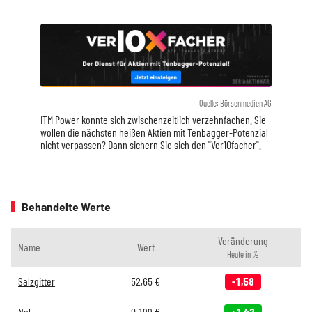
Quelle: Börsenmedien AG
ITM Power konnte sich zwischenzeitlich verzehnfachen. Sie
wollen die nächsten heißen Aktien mit Tenbagger-Potenzial
nicht verpassen? Dann sichern Sie sich den "Ver10facher".
Behandelte Werte
Veränderung
Name
Wert
Heute in %
Salzgitter
52,65
€
-1,58
Nel
0,199
€
+1,42