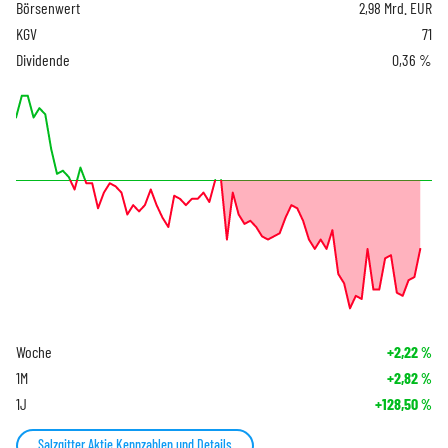
Börsenwert
2,98 Mrd. EUR
KGV
71
Dividende
0,36 %
Woche
+2,22
%
1M
+2,82
%
1J
+128,50
%
Salzgitter Aktie Kennzahlen und Details