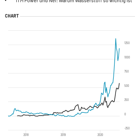
ITM Power und Nel: Warum Wasserstoff so wichtig ist
1250
1000
750
500
250
0
-250
2018
2019
2020