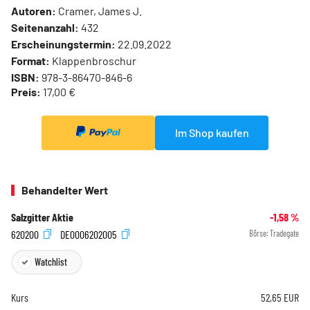
Autoren:
Cramer, James J.
Seitenanzahl:
432
Erscheinungstermin:
22.09.2022
Format:
Klappenbroschur
ISBN:
978-3-86470-846-6
Preis:
17,00 €
Im Shop kaufen
Behandelter Wert
Salzgitter Aktie
-1,58
%
620200
DE0006202005
Börse:
Tradegate
Watchlist
Kurs
52,65
EUR