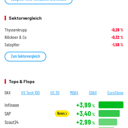
Sektorvergleich
Thyssenkrupp
-0,28
%
Klöckner & Co
-0,32
%
Salzgitter
-1,58
%
Zum Sektorvergleich
Tops & Flops
DAX
US Tech 100
US 30
MDAX
SDAX
EuroStoxx
+3,99
Infineon
%
+3,40
SAP
News
%
+2,99
Scout24
%