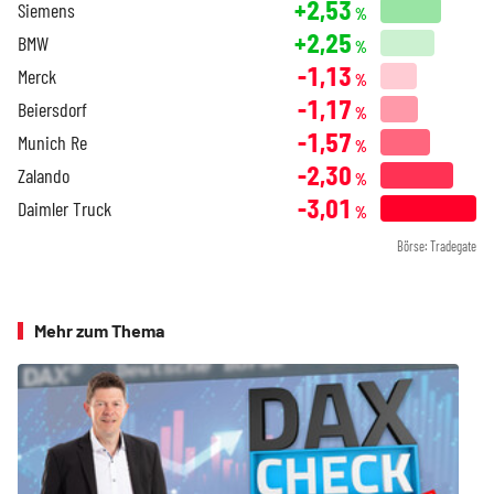
+2,53
Siemens
%
+2,25
BMW
%
-1,13
Merck
%
-1,17
Beiersdorf
%
-1,57
Munich Re
%
-2,30
Zalando
%
-3,01
Daimler Truck
%
Börse: Tradegate
Mehr zum Thema