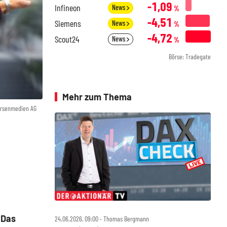
-1,09
Infineon
News
%
-4,51
Siemens
News
%
-4,72
Scout24
News
%
Börse: Tradegate
Mehr zum Thema
örsenmedien AG
 Das
24.06.2026, 09:00 ‧ Thomas Bergmann