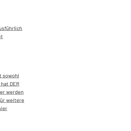
usführlich
et
t sowohl
 hat DER
zer werden
Für weitere
ier