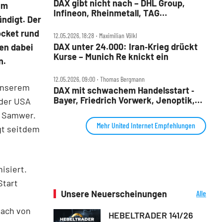
DAX gibt nicht nach – DHL Group,
am
Infineon, Rheinmetall, TAG
ndigt. Der
Immobilien, TKMS und United Internet
im Check
ocket rund
12.05.2026, 18:28 ‧ Maximilian Völkl
DAX unter 24.000: Iran‑Krieg drückt
len dabei
Kurse – Munich Re knickt ein
n.
12.05.2026, 09:00 ‧ Thomas Bergmann
 unserem
DAX mit schwachem Handelsstart ‑
Bayer, Friedrich Vorwerk, Jenoptik,
 der USA
Munich Re, Rheinmetall, Siemens
r Samwer.
Energy, TAG Immobilien und United
Mehr United Internet Empfehlungen
gt seitdem
Internet im Check
isiert.
Start
Unsere Neuerscheinungen
Alle
Neuerscheinungen
Dach von
HEBELTRADER 141/26