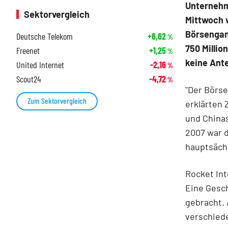
Unternehm
Sektorvergleich
Mittwoch w
Börsengan
Deutsche Telekom
+6,62
%
750 Millio
Freenet
+1,25
%
keine Ante
United Internet
-2,16
%
Scout24
-4,72
%
"Der Börse
Zum Sektorvergleich
erklärten 
und Chinas
2007 war d
hauptsächl
Rocket Int
Eine Gesch
gebracht. 
verschiede