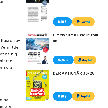
er
9,90 €
Die zweite KI-Welle rollt
 Busreise-
an
-Vermittler
et häufig
99,99 €
pieren.
ern die
DER AKTIONÄR 33/26
8,90 €
 eine
Samwer-