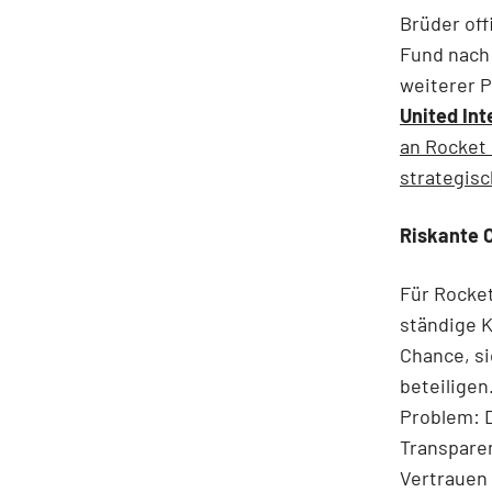
Brüder off
Fund nach 
weiterer 
United Int
an Rocket 
strategisc
Riskante 
Für Rocket
ständige K
Chance, si
beteiligen
Problem: D
Transparen
Vertrauen 