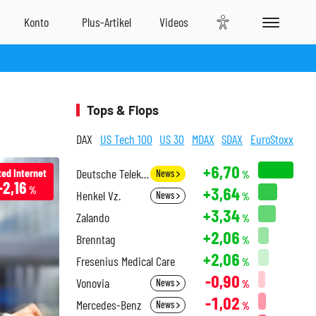
Tops & Flops
DAX
US Tech 100
US 30
MDAX
SDAX
EuroStoxx
+6,70
ted Internet
Deutsche Telekom
News
%
-2,16
+3,64
%
Henkel Vz.
News
%
+3,34
Zalando
%
+2,06
Brenntag
%
+2,06
Fresenius Medical Care
%
-0,90
Vonovia
News
%
-1,02
Mercedes-Benz
News
%