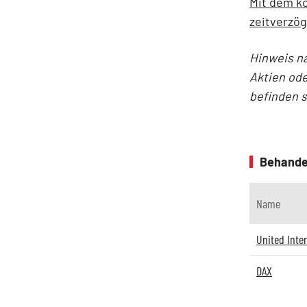
Mit dem ko
zeitverzög
Hinweis n
Aktien ode
befinden 
Behande
Name
United Inte
DAX