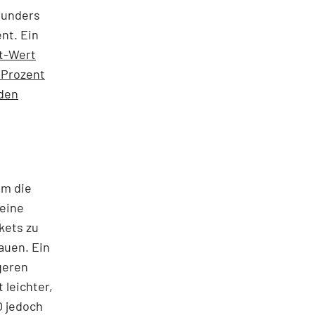
Founders
nt. Ein
t-Wert
7 Prozent
 den
um die
 eine
kets zu
auen. Ein
geren
 leichter,
O jedoch