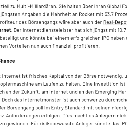
iziell zu Multi-Milliardären. Sie halten über ihren Global 
jüngsten Angaben die Mehrheit an Rocket mit 53,7 Proze
Profiteur des Börsengangs wäre aber auch der
Real-Depo
ernet
.
Der Internetdiensteleister hat sich jüngst mit 10,
beteiligt und könnte bei einem erfolgreichen IPO neben
hen Vorteilen nun auch finanziell profitieren.
Chance
 Internet ist frisches Kapital von der Börse notwendig, 
opiermaschine am Laufen zu halten. Eine Investition ist
ch an der Zukunft, am Internet und an den Emerging Mar
. Doch das Internetmonster ist auch schwer zu durchsch
er Börsengang soll im Entry Standard mit seinen niedri
z-Anforderungen erfolgen. Dies macht es Anlegern nicht
zu gewinnen. Für risikobewusste Anleger könnte das IP