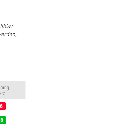
ikte:
werden,
erung
in %
16
28