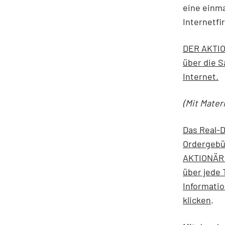
eine einma
Internetfi
DER AKTION
über die 
Internet.
(Mit Mater
Das Real-D
Ordergebü
AKTIONÄR 
über jede 
Informati
klicken
.