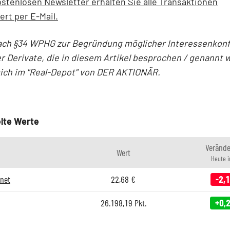
stenlosen Newsletter erhalten Sie alle Transaktionen
ert per E-Mail.
ach §34 WPHG zur Begründung möglicher Interessenkonfl
r Derivate, die in diesem Artikel besprochen / genannt 
sich im "Real-Depot" von DER AKTIONÄR.
lte Werte
Veränd
Wert
Heute 
rnet
22,68
€
-2,
26.198,19
Pkt.
+0,