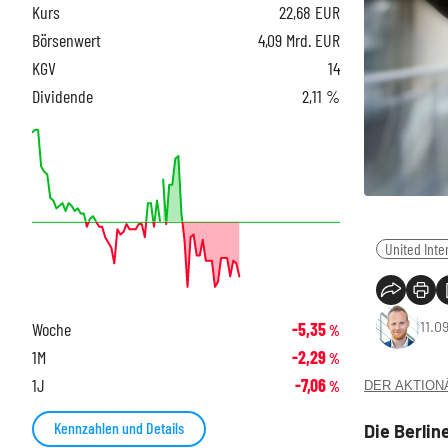
Kurs
22,68
EUR
Börsenwert
4,09 Mrd. EUR
KGV
14
Dividende
2,11 %
United Inte
11.0
Woche
-5,35
%
1M
-2,29
%
1J
-7,06
DER AKTIONÄR
%
Kennzahlen und Details
Die Berlin