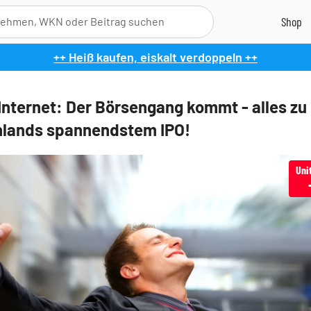
++ Heiß kaufen, eiskalt verdoppeln ++
Internet: Der Börsengang kommt - alles zu
lands spannendstem IPO!
Uni