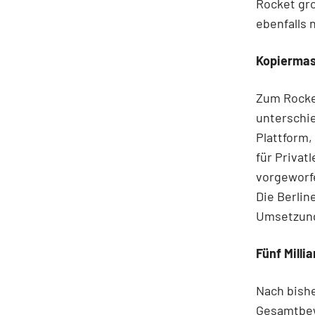
Rocket gro
ebenfalls 
Kopierma
Zum Rocket
unterschie
Plattform,
für Privat
vorgeworfe
Die Berlin
Umsetzun
Fünf Milli
Nach bish
Gesamtbew