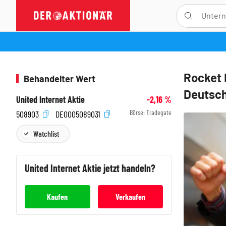
Rocket 
Behandelter Wert
Deutsch
United Internet Aktie
-2,16
%
Börse:
Tradegate
508903
DE0005089031
Watchlist
United Internet
Aktie jetzt handeln?
Kaufen
Verkaufen