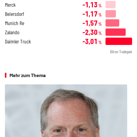
-1,13
Merck
%
-1,17
Beiersdorf
%
-1,57
Munich Re
%
-2,30
Zalando
%
-3,01
Daimler Truck
%
Börse: Tradegate
Mehr zum Thema