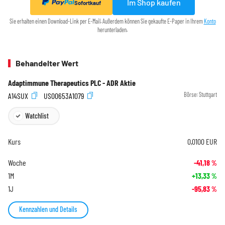
Im Shop kaufen
Sofortkauf
Sie erhalten einen Download-Link per E-Mail. Außerdem können Sie gekaufte E-Paper in Ihrem
Konto
herunterladen.
Behandelter Wert
Adaptimmune Therapeutics PLC - ADR Aktie
A14SUX
US00653A1079
Börse:
Stuttgart
Watchlist
Kurs
0,0100
EUR
Woche
-41,18
%
1M
+13,33
%
1J
-95,83
%
Kennzahlen und Details