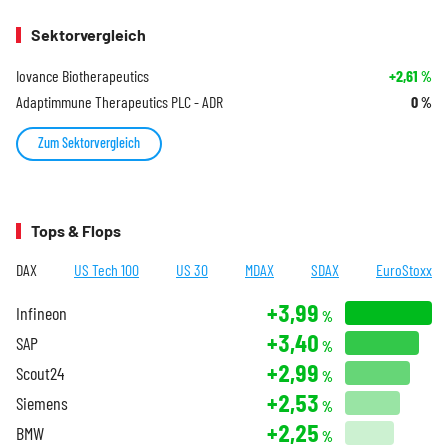
Sektorvergleich
Iovance Biotherapeutics
+2,61
%
Adaptimmune Therapeutics PLC - ADR
0
%
Zum Sektorvergleich
Tops & Flops
DAX
US Tech 100
US 30
MDAX
SDAX
EuroStoxx
+3,99
Infineon
%
+3,40
SAP
%
+2,99
Scout24
%
+2,53
Siemens
%
+2,25
BMW
%