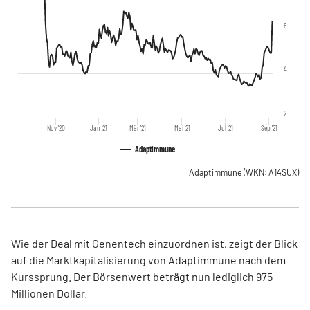
6
4
2
Nov '20
Jan '21
Mär '21
Mai '21
Jul '21
Sep '21
Adaptimmune
Adaptimmune
(WKN: A14SUX)
Wie der Deal mit Genentech einzuordnen ist, zeigt der Blick
auf die Marktkapitalisierung von Adaptimmune nach dem
Kurssprung. Der Börsenwert beträgt nun lediglich 975
Millionen Dollar.