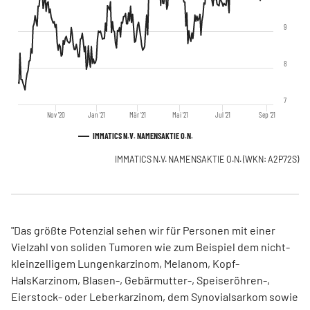
9
8
7
Nov '20
Jan '21
Mär '21
Mai '21
Jul '21
Sep '21
IMMATICS N.V. NAMENSAKTIE O.N.
IMMATICS N.V. NAMENSAKTIE O.N.
(WKN: A2P72S)
"Das größte Potenzial sehen wir für Personen mit einer
Vielzahl von soliden Tumoren wie zum Beispiel dem nicht-
kleinzelligem Lungenkarzinom, Melanom, Kopf-
HalsKarzinom, Blasen-, Gebärmutter-, Speiseröhren-,
Eierstock- oder Leberkarzinom, dem Synovialsarkom sowie