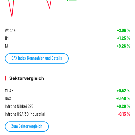
Woche
+2,06
%
1M
+1,25
%
1J
+9,26
%
DAX Index Kennzahlen und Details
Sektorvergleich
MDAX
+0,52
%
DAX
+0,48
%
Infront Nikkei 225
+0,28
%
Infront USA 30 Industrial
-0,13
%
Zum Sektorvergleich