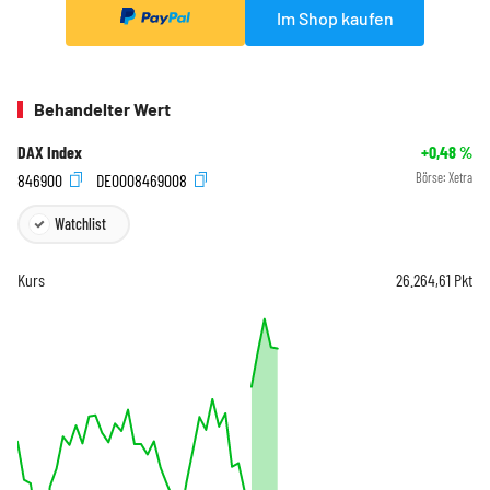
Im Shop kaufen
Behandelter Wert
DAX Index
+0,48
%
846900
DE0008469008
Börse:
Xetra
Watchlist
Kurs
26.264,61
Pkt