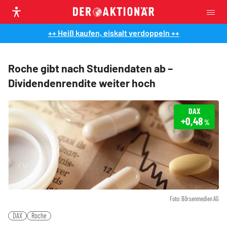
++ Heiß kaufen, eiskalt verdoppeln ++
Roche gibt nach Studiendaten ab –
Dividendenrendite weiter hoch
DAX
+0,48
%
Foto: Börsenmedien AG
DAX
Roche