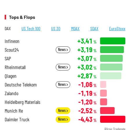
Tops & Flops
DAX
US Tech 100
US 30
MDAX
SDAX
EuroStoxx
+3,41
Infineon
%
+3,19
Scout24
News
%
+3,07
SAP
%
+3,02
Rheinmetall
News
%
+2,87
Qiagen
%
-1,06
Deutsche Telekom
News
%
-1,19
Zalando
%
-1,20
Heidelberg Materials
%
-2,52
Munich Re
News
%
-4,43
Daimler Truck
News
%
Börse: Tradegate