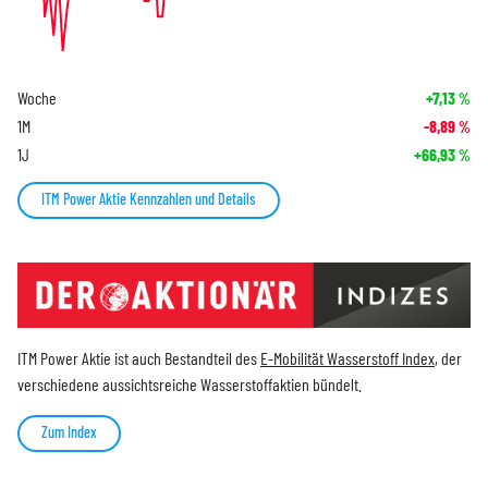
Woche
+7,13
%
1M
-8,89
%
1J
+66,93
%
ITM Power Aktie Kennzahlen und Details
ITM Power Aktie ist auch Bestandteil des
E-Mobilität Wasserstoff Index
, der
verschiedene aussichtsreiche Wasserstoffaktien bündelt.
Zum Index