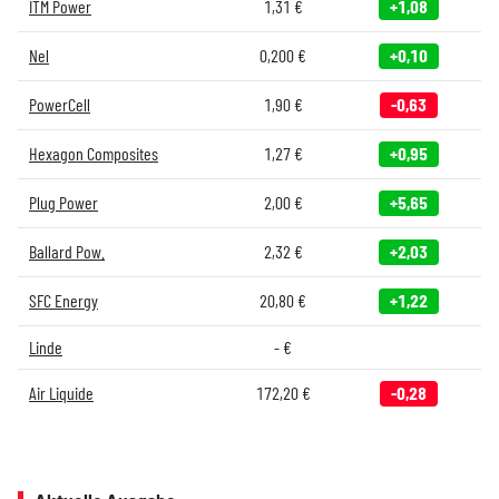
ITM Power
1,31
€
+1,08
Nel
0,200
€
+0,10
PowerCell
1,90
€
-0,63
Hexagon Composites
1,27
€
+0,95
Plug Power
2,00
€
+5,65
Ballard Pow.
2,32
€
+2,03
SFC Energy
20,80
€
+1,22
Linde
-
€
Air Liquide
172,20
€
-0,28