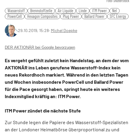
Foto: Shutterstock
Wasserstoff
Brennstoffzelle
Air Liquide
Linde
ITM Power
Nel
PowerCell
Hexagon Composites
Plug Power
Ballard Power
SFC Energy
29.10.2019, 15:28
‧
Michel Doepke
DER AKTIONÄR bei Google bevorzugen
Es vergeht gefühlt zuletzt kein Handelstag, an dem der vom
AKTIONÄR ins Leben gerufene Wasserstoff-Index kein
neues Rekordhoch markiert. Während in den letzten Tagen
und Wochen insbesondere PowerCell und Ballard Power
für die Pace gesorgt haben, springt heute ein weiteres
Indexmitglied kräftig an: ITM Power.
ITM Power zündet die nächste Stufe
Zur Stunde legen die Papiere des Wasserstoff-Spezialisten
an der Londoner Heimatbörse überproportional zu und