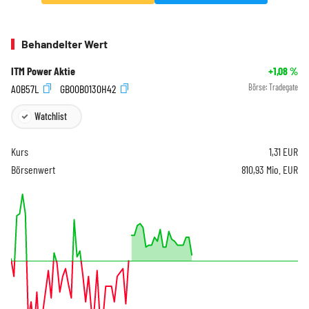
Behandelter Wert
ITM Power Aktie
+1,08
%
A0B57L
GB00B0130H42
Börse:
Tradegate
Watchlist
Kurs
1,31
EUR
Börsenwert
810,93 Mio. EUR