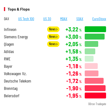
Tops & Flops
DAX
US Tech 100
US 30
MDAX
SDAX
EuroStoxx
+3,22
Infineon
News
%
+3,00
Siemens Energy
News
%
+2,05
Qiagen
News
%
+1,58
Adidas
%
+1,35
RWE
%
-1,18
Bayer
%
-1,26
Volkswagen Vz.
%
-1,72
Deutsche Telekom
%
-1,90
Brenntag
%
-1,95
Beiersdorf
%
Börse: Tradegate