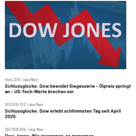
Heute, 23:55 ‧ Lukas Meyer
Schlussglocke: Dow beendet Siegesserie – Ölpreis springt
an – US‑Tech‑Werte brechen ein
29.07.2026, 23:11 ‧ Lukas Meyer
Schlussglocke: Dow erlebt schlimmsten Tag seit April
2025
29.07.2026, 16:55 ‧ Lukas Meyer
Dow Jones: Wie gewonnen, so zerronnen –