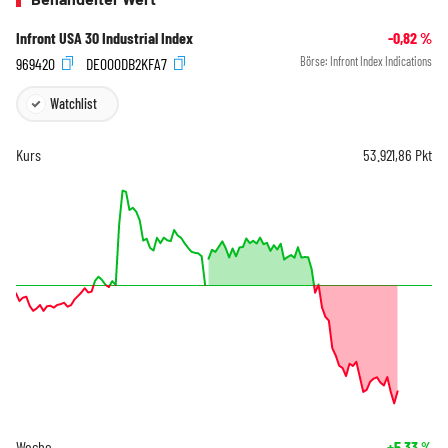
Infront USA 30 Industrial Index
-0,82
%
969420
DE000DB2KFA7
Börse:
Infront Index Indications
Watchlist
Kurs
53.921,86
Pkt
Woche
+5,33
%