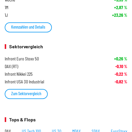
1M
+2,87
%
1J
+23,26
%
Kennzahlen und Details
Sektorvergleich
Infront Euro Stoxx 50
+0,26
%
DAX (RT)
-0,10
%
Infront Nikkei 225
-0,22
%
Infront USA 30 Industrial
-0,82
%
Zum Sektorvergleich
Tops & Flops
DAX
US Tech 100
US 30
MDAX
SDAX
EuroStoxx