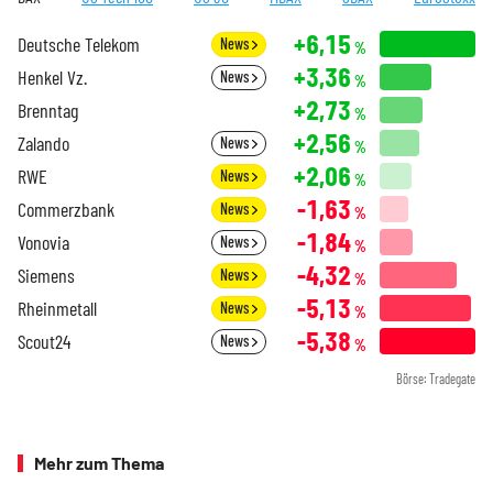
+6,15
Deutsche Telekom
News
%
+3,36
Henkel Vz.
News
%
+2,73
Brenntag
%
+2,56
Zalando
News
%
+2,06
RWE
News
%
-1,63
Commerzbank
News
%
-1,84
Vonovia
News
%
-4,32
Siemens
News
%
-5,13
Rheinmetall
News
%
-5,38
Scout24
News
%
Börse: Tradegate
Mehr zum Thema