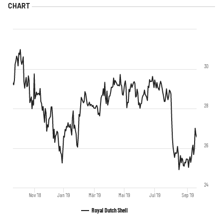
30
28
26
24
Nov '18
Jan '19
Mär '19
Mai '19
Jul '19
Sep '19
Royal Dutch Shell