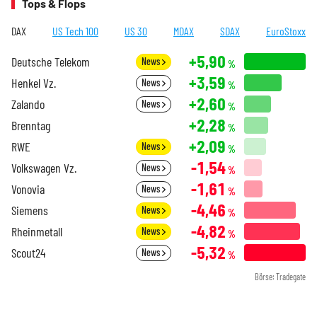
Tops & Flops
DAX
US Tech 100
US 30
MDAX
SDAX
EuroStoxx
+5,90
Deutsche Telekom
News
%
+3,59
Henkel Vz.
News
%
+2,60
Zalando
News
%
+2,28
Brenntag
%
+2,09
RWE
News
%
-1,54
Volkswagen Vz.
News
%
-1,61
Vonovia
News
%
-4,46
Siemens
News
%
-4,82
Rheinmetall
News
%
-5,32
Scout24
News
%
Börse: Tradegate