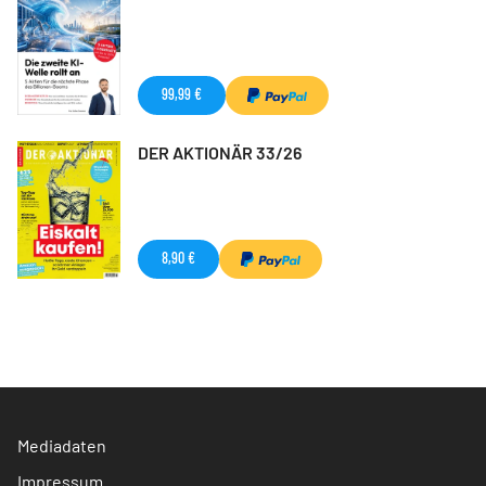
99,99 €
DER AKTIONÄR 33/26
8,90 €
Mediadaten
Impressum