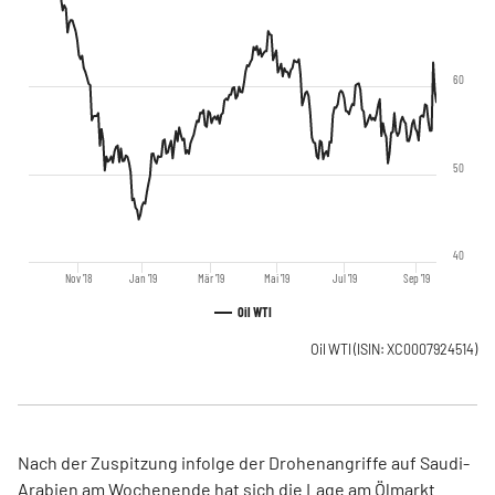
60
50
40
Nov '18
Jan '19
Mär '19
Mai '19
Jul '19
Sep '19
Oil WTI
Oil WTI
(ISIN: XC0007924514)
Nach der Zuspitzung infolge der Drohenangriffe auf Saudi-
Arabien am Wochenende hat sich die Lage am Ölmarkt