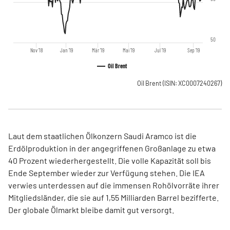
50
Nov '18
Jan '19
Mär '19
Mai '19
Jul '19
Sep '19
Oil Brent
Oil Brent
(ISIN: XC0007240267)
Laut dem staatlichen Ölkonzern Saudi Aramco ist die
Erdölproduktion in der angegriffenen Großanlage zu etwa
40 Prozent wiederhergestellt. Die volle Kapazität soll bis
Ende September wieder zur Verfügung stehen. Die IEA
verwies unterdessen auf die immensen Rohölvorräte ihrer
Mitgliedsländer, die sie auf 1,55 Milliarden Barrel bezifferte.
Der globale Ölmarkt bleibe damit gut versorgt.