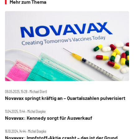
Mehr zum Thema
08.05.2025, 15:28 ‧ Michael Diertl
Novavax springt kräftig an – Quartalszahlen pulverisiert
11.04.2025, 11:44 ‧ Michel Doepke
Novavax: Kennedy sorgt für Ausverkauf
16.10.2024, 14:44 ‧ Michel Doepke
Novavax: Impfstoff‑Aktie crasht – das ist der Grund