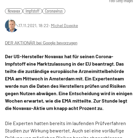
Foto: Getty Images
Novavax
Impfstoff
Coronavirus
17.11.2021, 18:22
‧
Michel Doepke
DER AKTIONÄR bei Google bevorzugen
Der US-Hersteller Novavax hat für seinen Corona-
Impfstoff eine Marktzulassung in der EU beantragt. Das
teilte die zuständige europäische Arzneimittelbehörde
EMA am Mittwoch in Amsterdam mit. Ein Expertenteam
werde nun die Daten des Herstellers prüfen und Risiken
gegen Nutzen abwägen. Eine Entscheidung wird in einigen
Wochen erwartet, wie die EMA mitteilte. Zur Stunde legt
die Novavax-Aktie um knapp acht Prozent zu.
Die Experten hatten bereits im laufenden Prüfverfahren
Studien zur Wirkung bewertet. Auch sei eine vorläufige
Prüfung von möglichen Risiken bereits abgeschlossen