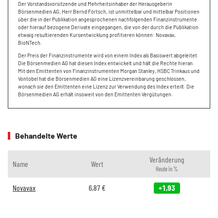
Der Vorstandsvorsitzende und Mehrheitsinhaber der Herausgeberin
Börsenmedien AG, Herr Bernd Förtsch, ist unmittelbar und mittelbar Positionen
über die in der Publikation angesprochenen nachfolgenden Finanzinstrumente
oder hierauf bezogene Derivate eingegangen, die von der durch die Publikation
etwaig resultierenden Kursentwicklung profitieren können: Novavax,
BioNTech.
Der Preis der Finanzinstrumente wird von einem Index als Basiswert abgeleitet.
Die Börsenmedien AG hat diesen Index entwickelt und hält die Rechte hieran.
Mit den Emittenten von Finanzinstrumenten Morgan Stanley, HSBC Trinkaus und
Vontobel hat die Börsenmedien AG eine Lizenzvereinbarung geschlossen,
wonach sie den Emittenten eine Lizenz zur Verwendung des Index erteilt. Die
Börsenmedien AG erhält insoweit von den Emittenten Vergütungen.
Behandelte Werte
Veränderung
Name
Wert
Heute in %
Novavax
6,87
€
+1,93