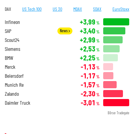
DAX
US Tech 100
US 30
MDAX
SDAX
EuroStoxx
+3,99
Infineon
%
+3,40
SAP
News
%
+2,99
Scout24
%
+2,53
Siemens
%
+2,25
BMW
%
-1,13
Merck
%
-1,17
Beiersdorf
%
-1,57
Munich Re
%
-2,30
Zalando
%
-3,01
Daimler Truck
%
Börse: Tradegate