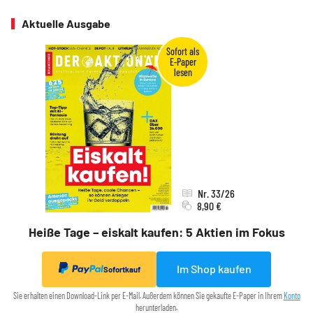
Aktuelle Ausgabe
Nr. 33/26
8,90 €
Heiße Tage – eiskalt kaufen: 5 Aktien im Fokus
Im Shop kaufen
Sofortkauf
Sie erhalten einen Download-Link per E-Mail. Außerdem können Sie gekaufte E-Paper in Ihrem
Konto
herunterladen.