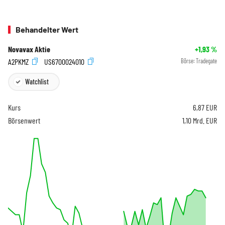
Behandelter Wert
Novavax Aktie
+1,93
%
A2PKMZ
US6700024010
Börse:
Tradegate
Watchlist
Kurs
6,87
EUR
Börsenwert
1,10 Mrd. EUR