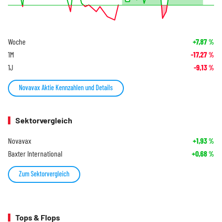
Woche
+7,87
%
1M
-17,27
%
1J
-9,13
%
Novavax Aktie Kennzahlen und Details
Sektorvergleich
Novavax
+1,93
%
Baxter International
+0,68
%
Zum Sektorvergleich
Tops & Flops