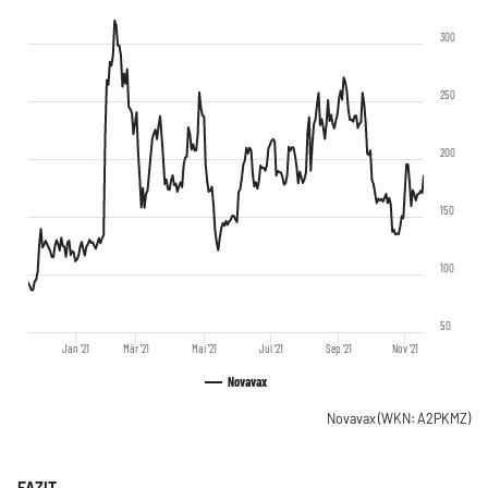
300
250
200
150
100
50
Jan '21
Mär '21
Mai '21
Jul '21
Sep '21
Nov '21
Novavax
Novavax
(WKN: A2PKMZ)