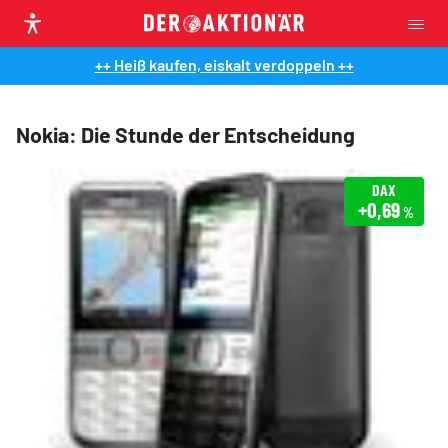
++ Heiß kaufen, eiskalt verdoppeln ++
Nokia: Die Stunde der Entscheidung
DAX
+0,69
%