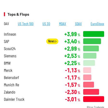
Tops & Flops
DAX
US Tech 100
US 30
MDAX
SDAX
EuroStoxx
+3,99
Infineon
%
+3,40
SAP
News
%
+2,99
Scout24
%
+2,53
Siemens
%
+2,25
BMW
%
-1,13
Merck
%
-1,17
Beiersdorf
%
-1,57
Munich Re
%
-2,30
Zalando
%
-3,01
Daimler Truck
%
Börse: Tradegate