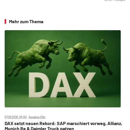
Mehr zum Thema
07.08.2026, 20:00 ‧ Annalena Götz
DAX setzt neuen Rekord: SAP marschiert vorweg, Allianz,
Munich Re & Daimler Truck patzen