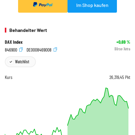
Im Shop kaufen
Behandelter Wert
DAX Index
+0,69
%
846900
DE0008469008
Börse:
Xetra
Watchlist
Kurs
26.319,45
Pkt