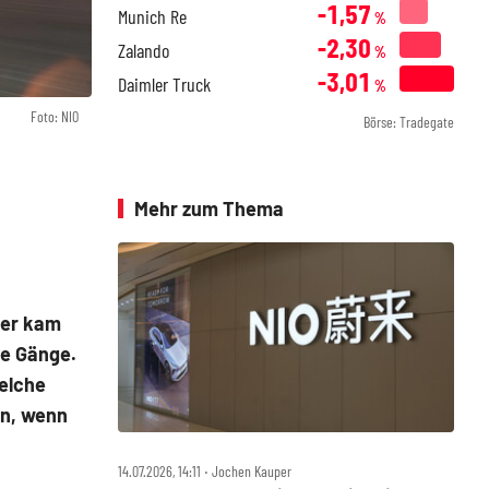
-1,57
Munich Re
%
-2,30
Zalando
%
-3,01
Daimler Truck
%
Foto: NIO
Börse: Tradegate
Mehr zum Thema
ier kam
ie Gänge.
welche
en, wenn
14.07.2026, 14:11 ‧ Jochen Kauper