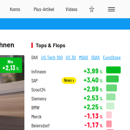
chnen
Tops & Flops
DAX
US Tech 100
US 30
MDAX
SDAX
EuroStoxx
Nio
+2,13
%
+3,99
Infineon
%
+3,40
SAP
News
%
+2,99
Scout24
%
+2,53
Siemens
%
+2,25
BMW
%
-1,13
Merck
%
-1,17
Beiersdorf
%