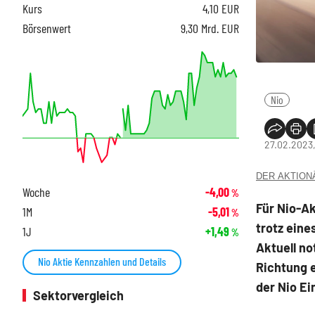
Kurs
4,10
EUR
Börsenwert
9,30 Mrd. EUR
Nio
27.02.2023,
DER AKTIONÄR
Woche
-4,00
%
Für Nio-Ak
1M
-5,01
%
trotz eine
1J
+1,49
%
Aktuell no
Nio Aktie Kennzahlen und Details
Richtung e
der Nio Ei
Sektorvergleich