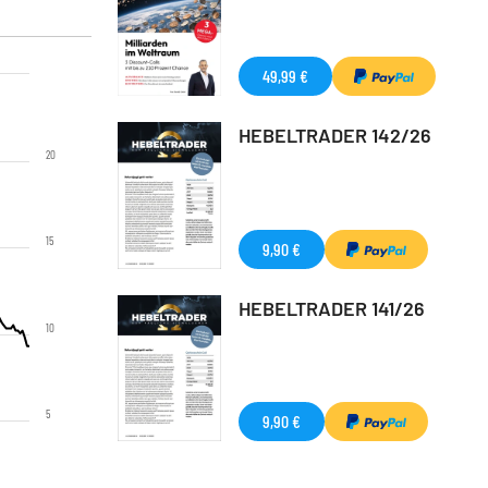
49,99 €
HEBELTRADER 142/26
20
15
9,90 €
HEBELTRADER 141/26
10
5
9,90 €