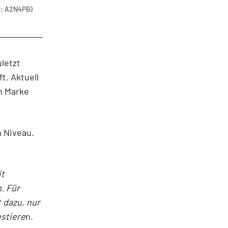
: A2N4PB)
letzt
. Aktuell
en Marke
n Niveau.
it
. Für
 dazu, nur
estiere
n.