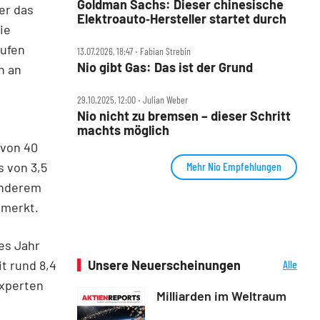
Goldman Sachs: Dieser chinesische
er das
Elektroauto‑Hersteller startet durch
ie
äufen
13.07.2026, 18:47 ‧ Fabian Strebin
Nio gibt Gas: Das ist der Grund
n an
29.10.2025, 12:00 ‧ Julian Weber
Nio nicht zu bremsen – dieser Schritt
machts möglich
 von 40
s von 3,5
Mehr Nio Empfehlungen
 anderem
emerkt.
es Jahr
it rund 8,4
Unsere Neuerscheinungen
Alle
Neuerscheinungen
Experten
Milliarden im Weltraum