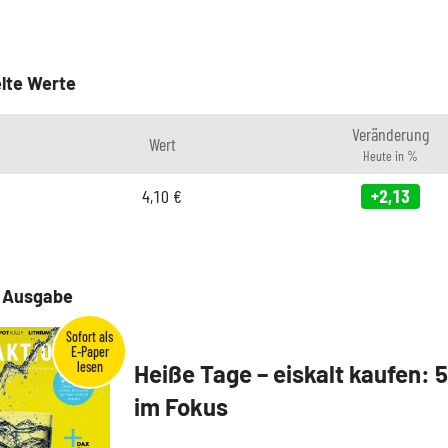
lte Werte
Veränderung
Wert
Heute in %
4,10
€
+2,13
e Ausgabe
Heiße Tage – eiskalt kaufen: 
im Fokus