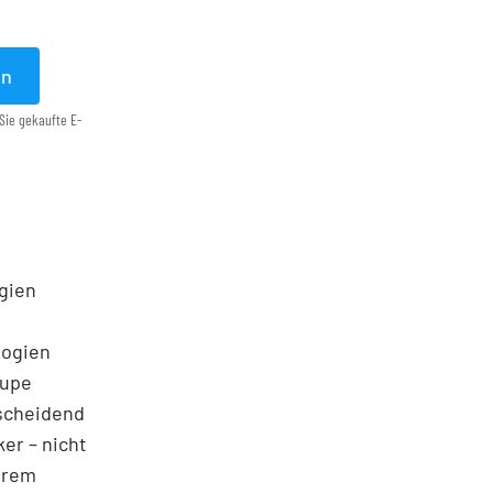
en
Sie gekaufte E-
egien
logien
Lupe
tscheidend
ker – nicht
ihrem