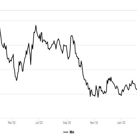
Mai '22
Jul '22
Sep '22
Nov '22
Jan '23
Nio