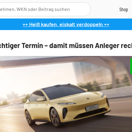
++ Heiß kaufen, eiskalt verdoppeln ++
chtiger Termin – damit müssen Anleger re