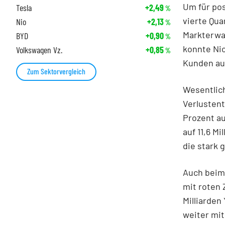
Um für pos
Tesla
+2,49
%
vierte Qua
Nio
+2,13
%
Markterwa
BYD
+0,90
%
konnte Ni
Volkswagen Vz.
+0,85
%
Kunden aus
Zum Sektorvergleich
Wesentlich
Verlusten
Prozent au
auf 11,6 M
die stark
Auch beim 
mit roten 
Milliarden
weiter mit