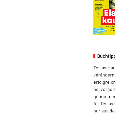
Buchtip
Teslas Mar
verändern 
erfolgreic
hervorgeru
genommen. 
für Teslas
nur aus de