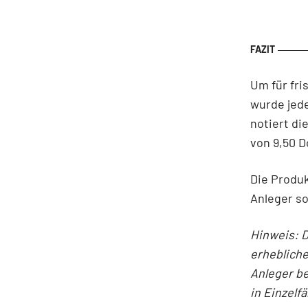
Um für fri
wurde jed
notiert di
von 9,50 D
Die Produk
Anleger so
Hinweis: D
erhebliche
Anleger be
in Einzelf