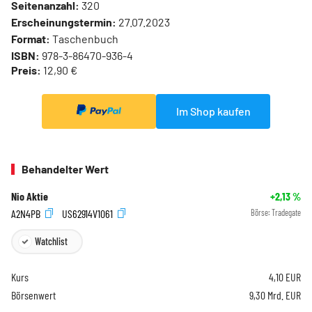
Seitenanzahl:
320
Erscheinungstermin:
27.07.2023
Format:
Taschenbuch
ISBN:
978-3-86470-936-4
Preis:
12,90 €
Im Shop kaufen
Behandelter Wert
Nio Aktie
+2,13
%
A2N4PB
US62914V1061
Börse:
Tradegate
Watchlist
Kurs
4,10
EUR
Börsenwert
9,30 Mrd. EUR