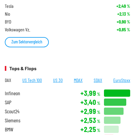
Tesla
+2,49
%
Nio
+2,13
%
BYD
+0,90
%
Volkswagen Vz.
+0,85
%
Zum Sektorvergleich
Tops & Flops
DAX
US Tech 100
US 30
MDAX
SDAX
EuroStoxx
+3,99
Infineon
%
+3,40
SAP
%
+2,99
Scout24
%
+2,53
Siemens
%
+2,25
BMW
%