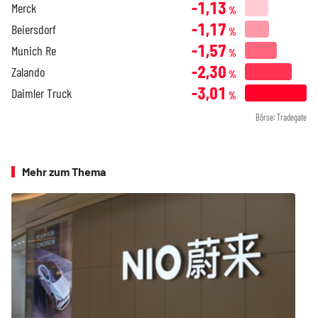
-1,13
Merck
%
-1,17
Beiersdorf
%
-1,57
Munich Re
%
-2,30
Zalando
%
-3,01
Daimler Truck
%
Börse: Tradegate
Mehr zum Thema