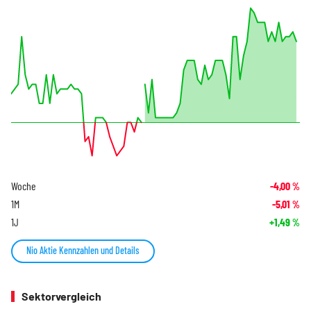
Woche
-4,00
%
1M
-5,01
%
1J
+1,49
%
Nio Aktie Kennzahlen und Details
Sektorvergleich