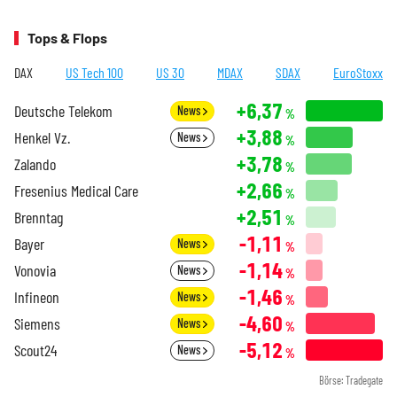
Tops & Flops
DAX
US Tech 100
US 30
MDAX
SDAX
EuroStoxx
+6,37
Deutsche Telekom
News
%
+3,88
Henkel Vz.
News
%
+3,78
Zalando
%
+2,66
Fresenius Medical Care
%
+2,51
Brenntag
%
-1,11
Bayer
News
%
-1,14
Vonovia
News
%
-1,46
Infineon
News
%
-4,60
Siemens
News
%
-5,12
Scout24
News
%
Börse: Tradegate