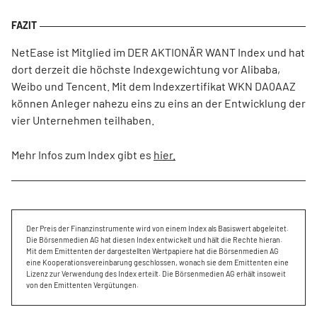
NetEase ist Mitglied im DER AKTIONÄR WANT Index und hat
dort derzeit die höchste Indexgewichtung vor Alibaba,
Weibo und Tencent. Mit dem Indexzertifikat WKN DA0AAZ
können Anleger nahezu eins zu eins an der Entwicklung der
vier Unternehmen teilhaben.
Mehr Infos zum Index gibt es
hier.
Der Preis der Finanzinstrumente wird von einem Index als Basiswert abgeleitet.
Die Börsenmedien AG hat diesen Index entwickelt und hält die Rechte hieran.
Mit dem Emittenten der dargestellten Wertpapiere hat die Börsenmedien AG
eine Kooperationsvereinbarung geschlossen, wonach sie dem Emittenten eine
Lizenz zur Verwendung des Index erteilt. Die Börsenmedien AG erhält insoweit
von den Emittenten Vergütungen.