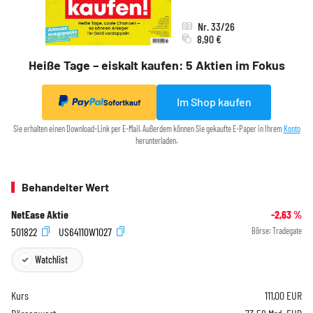
Nr. 33/26
8,90 €
Heiße Tage – eiskalt kaufen: 5 Aktien im Fokus
Im Shop kaufen
Sofortkauf
Sie erhalten einen Download-Link per E-Mail. Außerdem können Sie gekaufte E-Paper in Ihrem
Konto
herunterladen.
Behandelter Wert
NetEase Aktie
-2,63
%
501822
US64110W1027
Börse:
Tradegate
Watchlist
Kurs
111,00
EUR