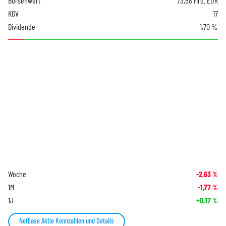
Börsenwert
73,58 Mrd. EUR
KGV
17
Dividende
1,70 %
Woche
-2,63
%
1M
-1,77
%
1J
+0,17
%
NetEase Aktie Kennzahlen und Details