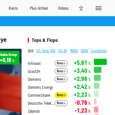
lye
Tops & Flops
DAX
US Tech 100
US 30
MDAX
SDAX
EuroStoxx
ibaba Group
+0,18
%
+5,81
Infineon
News
%
+3,40
Scout24
News
%
+2,96
Siemens
News
%
+2,42
Siemens Energy
%
+2,23
Commerzbank
News
%
-0,76
Deutsche Telekom
News
%
-1,23
Zalando
%