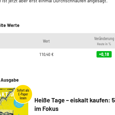
ist jetzt aber erst einmal Durchschnaufen angesagt.
lte Werte
Veränderung
Wert
Heute in %
110,40
€
+0,18
e Ausgabe
Heiße Tage – eiskalt kaufen: 
im Fokus