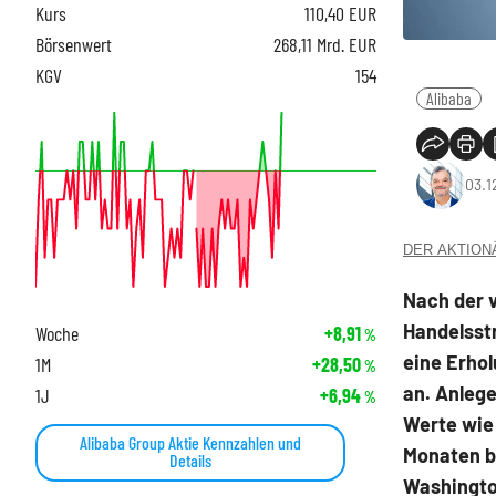
Kurs
110,40
EUR
Börsenwert
268,11 Mrd. EUR
KGV
154
Alibaba
03.1
DER AKTIONÄR
Nach der 
Handelsstr
Woche
+8,91
%
eine Erhol
1M
+28,50
%
an. Anlege
1J
+6,94
%
Werte wie 
Alibaba Group Aktie Kennzahlen und
Monaten b
Details
Washingto