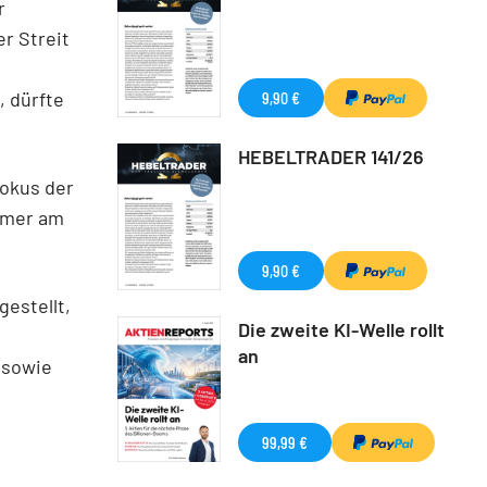
r
r Streit
9,90 €
, dürfte
HEBELTRADER 141/26
Fokus der
ommer am
9,90 €
estellt,
Die zweite KI-Welle rollt
an
 sowie
99,99 €