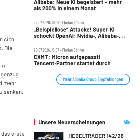
Alibaba: Neue KI begeistert – mehr
als 200% in einem Monat
22.07.2026, 10:07 ‧ Florian Söllner
„Beispiellose“ Attacke! Super‑KI
schockt OpenAI: Nvidia‑, Alibaba‑,
n sich
Micron‑Aktie im Check
t. Die
20.07.2026, 15:57 ‧ Florian Söllner
e
CXMT: Micron aufgepasst!
Tencent‑Partner startet durch
um
Gegenzug
Mehr Alibaba Group Empfehlungen
nd mehr
zu senken.
Unsere Neuerscheinungen
Alle
Neuerscheinungen
 das erste
HEBELTRADER 142/26