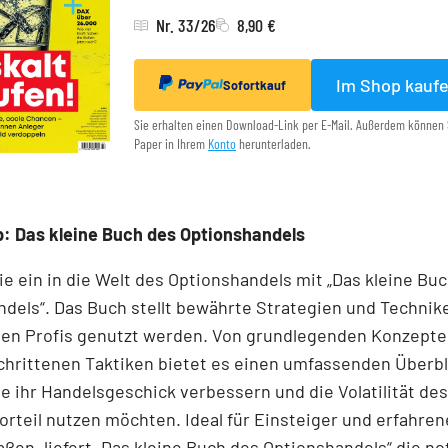
Nr. 33/26
8,90 €
Im Shop kauf
Sofortkauf
Sie erhalten einen Download-Link per E-Mail. Außerdem können 
Paper in Ihrem
Konto
herunterladen.
: Das kleine Buch des Optionshandels
e ein in die Welt des Optionshandels mit „Das kleine Bu
dels“. Das Buch stellt bewährte Strategien und Technike
den Profis genutzt werden. Von grundlegenden Konzepten
chrittenen Taktiken bietet es einen umfassenden Überbl
ie ihr Handelsgeschick verbessern und die Volatilität de
orteil nutzen möchten. Ideal für Einsteiger und erfahren
ßen, liefert „Das kleine Buch des Optionshandels“ die 