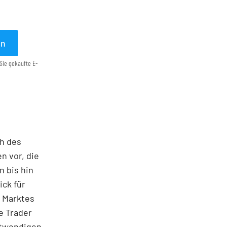
en
Sie gekaufte E-
ch des
n vor, die
 bis hin
ick für
s Marktes
e Trader
notwendigen