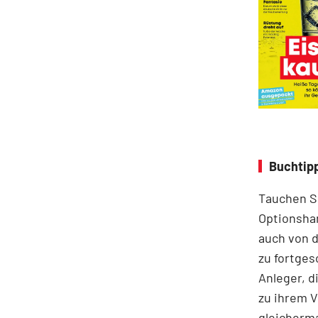
Buchtipp
Tauchen Si
Optionshan
auch von 
zu fortges
Anleger, d
zu ihrem V
gleicherma