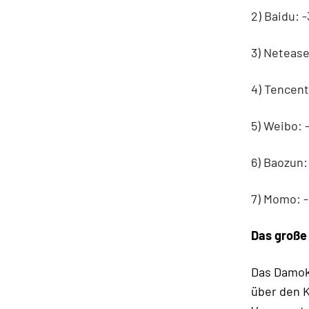
2) Baidu: 
3) Neteas
4) Tencent
5) Weibo:
6) Baozun
7) Momo: 
Das große
Das Damok
über den K