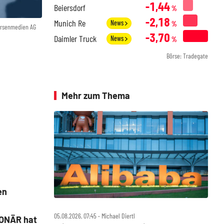
-1,44
Beiersdorf
%
-2,18
Munich Re
News
%
örsenmedien AG
-3,70
Daimler Truck
News
%
Börse: Tradegate
Mehr zum Thema
en
05.08.2026, 07:45 ‧ Michael Diertl
IONÄR hat