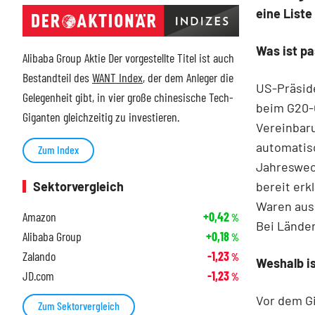
eine List
Was ist pa
Alibaba Group Aktie Der vorgestellte Titel ist auch
Bestandteil des
WANT Index
, der dem Anleger die
US-Präside
Gelegenheit gibt, in vier große chinesische Tech-
beim G20-G
Giganten gleichzeitig zu investieren.
Vereinbaru
automatis
Zum Index
Jahreswech
Sektorvergleich
bereit erk
Waren aus 
Amazon
+0,42
%
Bei Länder
Alibaba Group
+0,18
%
Zalando
-1,23
%
Weshalb is
JD.com
-1,23
%
Vor dem Gi
Zum Sektorvergleich