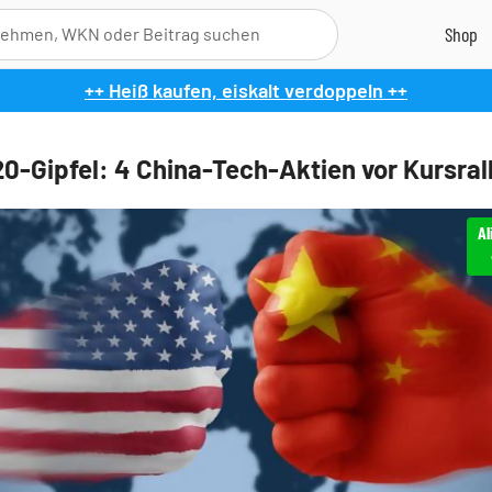
++ Heiß kaufen, eiskalt verdoppeln ++
0-Gipfel: 4 China-Tech-Aktien vor Kursral
Al