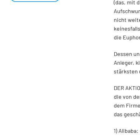
(das, mit 
Aufschwung
nicht weit
keinesfall
die Euphor
Dessen un
Anleger, k
stärksten 
DER AKTIO
die von de
dem Firme
das geschä
1) Alibaba