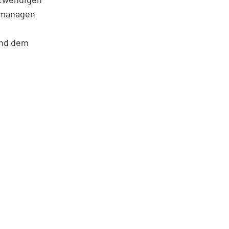
u managen
und dem