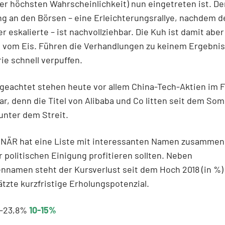
der höchsten Wahrscheinlichkeit) nun eingetreten ist. De
 an den Börsen – eine Erleichterungsrallye, nachdem de
er eskalierte – ist nachvollziehbar. Die Kuh ist damit aber
s vom Eis. Führen die Verhandlungen zu keinem Ergebnis
ie schnell verpuffen.
geachtet stehen heute vor allem China-Tech-Aktien im 
lar, denn die Titel von Alibaba und Co litten seit dem S
unter dem Streit.
NÄR hat eine Liste mit interessanten Namen zusammeng
r politischen Einigung profitieren sollten. Neben
nnamen steht der Kursverlust seit dem Hoch 2018 (in %)
tzte kurzfristige Erholungspotenzial.
: -23,8%
10-15%