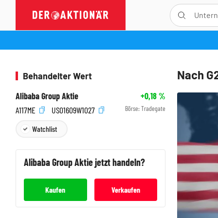
Nach G2
Behandelter Wert
Alibaba Group Aktie
+0,18
%
Börse:
Tradegate
A117ME
US01609W1027
Watchlist
Alibaba Group
Aktie jetzt handeln?
Kaufen
Verkaufen