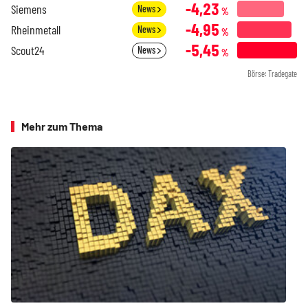
-4,23
Siemens
News
%
-4,95
Rheinmetall
News
%
-5,45
Scout24
News
%
Börse: Tradegate
Mehr zum Thema