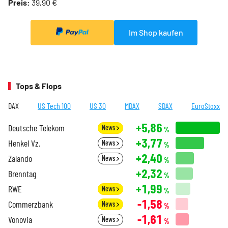
Preis:
39,90 €
Im Shop kaufen
Tops & Flops
DAX
US Tech 100
US 30
MDAX
SDAX
EuroStoxx
+5,86
Deutsche Telekom
News
%
+3,77
Henkel Vz.
News
%
+2,40
Zalando
News
%
+2,32
Brenntag
%
+1,99
RWE
News
%
-1,58
Commerzbank
News
%
-1,61
Vonovia
News
%