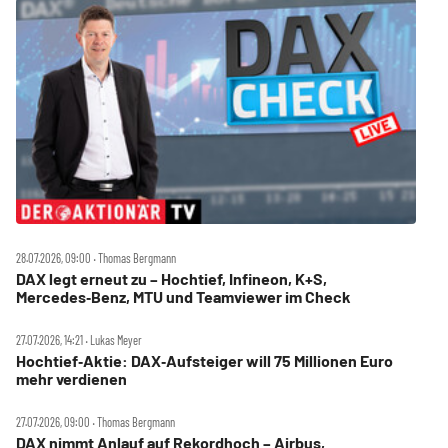
28.07.2026, 09:00 ‧ Thomas Bergmann
DAX legt erneut zu – Hochtief, Infineon, K+S,
Mercedes‑Benz, MTU und Teamviewer im Check
27.07.2026, 14:21 ‧ Lukas Meyer
Hochtief‑Aktie: DAX‑Aufsteiger will 75 Millionen Euro
mehr verdienen
27.07.2026, 09:00 ‧ Thomas Bergmann
DAX nimmt Anlauf auf Rekordhoch – Airbus,