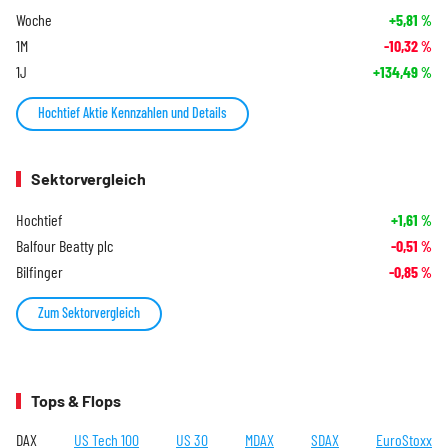
Woche
+5,81
%
1M
-10,32
%
1J
+134,49
%
Hochtief Aktie Kennzahlen und Details
Sektorvergleich
Hochtief
+1,61
%
Balfour Beatty plc
-0,51
%
Bilfinger
-0,85
%
Zum Sektorvergleich
Tops & Flops
DAX
US Tech 100
US 30
MDAX
SDAX
EuroStoxx