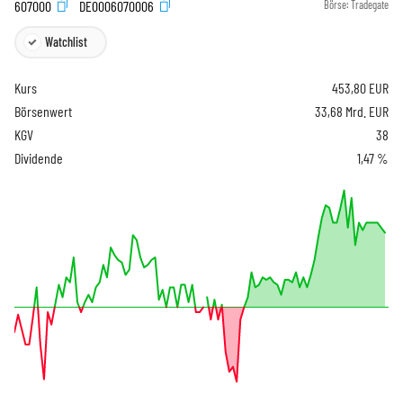
607000
DE0006070006
Börse:
Tradegate
Watchlist
Kurs
453,80
EUR
Börsenwert
33,68 Mrd. EUR
KGV
38
Dividende
1,47 %