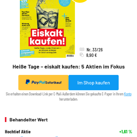
Nr. 33/26
8,90 €
Heiße Tage – eiskalt kaufen: 5 Aktien im Fokus
Im Shop kaufen
Sofortkauf
Sie erhalten einen Download-Link per E-Mail. Außerdem können Sie gekaufte E-Paper in Ihrem
Konto
herunterladen.
Behandelter Wert
Hochtief Aktie
+1,61
%