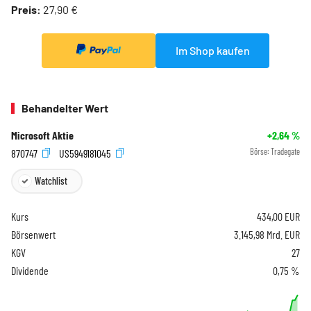
Preis:
27,90 €
Im Shop kaufen
Behandelter Wert
Microsoft Aktie
+2,64
%
870747
US5949181045
Börse:
Tradegate
Watchlist
Kurs
434,00
EUR
Börsenwert
3.145,98 Mrd. EUR
KGV
27
Dividende
0,75 %