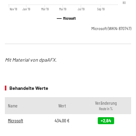
80
Nov '18
Jan '19
Mär '19
Mai '19
Jul '19
Sep '19
Microsoft
Microsoft
(WKN: 870747)
Mit Material von dpaAFX.
Behandelte Werte
Veränderung
Name
Wert
Heute in %
Microsoft
434,00
€
+2,64