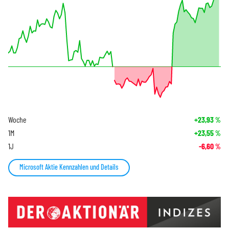
Woche
+23,93
%
1M
+23,55
%
1J
-6,60
%
Microsoft Aktie Kennzahlen und Details