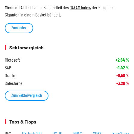
Microsoft Aktie ist auch Bestandteil des
GAFAM Index
, der 5 Digitech-
Giganten in einem Basket bündelt.
Zum Index
Sektorvergleich
Microsoft
+2,64
%
SAP
+1,42
%
Oracle
-0,58
%
Salesforce
-3,20
%
Zum Sektorvergleich
Tops & Flops
DAX
US Tech 100
US 30
MDAX
SDAX
EuroStoxx