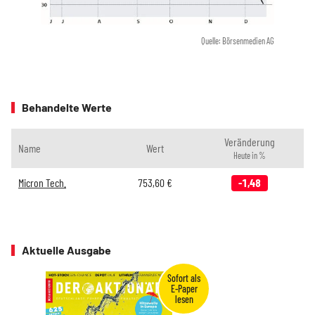
Quelle: Börsenmedien AG
Behandelte Werte
Veränderung
Name
Wert
Heute in %
Micron Tech.
753,60
€
-1,48
Aktuelle Ausgabe