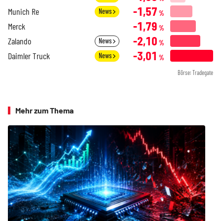
-1,57
Munich Re
News
%
-1,79
Merck
%
-2,10
Zalando
News
%
-3,01
Daimler Truck
News
%
Börse: Tradegate
Mehr zum Thema