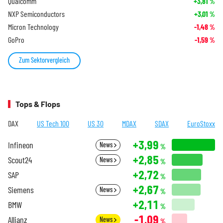
Qualcomm
+3,81
%
NXP Semiconductors
+3,01
%
Micron Technology
-1,48
%
GoPro
-1,59
%
Zum Sektorvergleich
Tops & Flops
DAX
US Tech 100
US 30
MDAX
SDAX
EuroStoxx
+3,99
Infineon
News
%
+2,85
Scout24
News
%
+2,72
SAP
%
+2,67
Siemens
News
%
+2,11
BMW
%
-1,09
Allianz
News
%