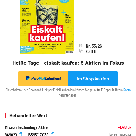
Nr. 33/26
8,90 €
Heiße Tage – eiskalt kaufen: 5 Aktien im Fokus
Im Shop kaufen
Sofortkauf
Sie erhalten einen Download-Link per E-Mail. Außerdem können Sie gekaufte E-Paper in Ihrem
Konto
herunterladen.
Behandelter Wert
Micron Technology Aktie
-1,48
%
869020
US5951121038
Börse:
Tradegate