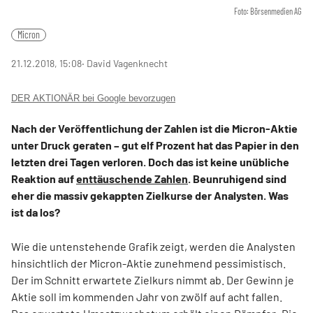
Foto: Börsenmedien AG
Micron
21.12.2018, 15:08
‧ David Vagenknecht
DER AKTIONÄR bei Google bevorzugen
Nach der Veröffentlichung der Zahlen ist die Micron-Aktie
unter Druck geraten – gut elf Prozent hat das Papier in den
letzten drei Tagen verloren. Doch das ist keine unübliche
Reaktion auf
enttäuschende Zahlen
. Beunruhigend sind
eher die massiv gekappten Zielkurse der Analysten. Was
ist da los?
Wie die untenstehende Grafik zeigt, werden die Analysten
hinsichtlich der Micron-Aktie zunehmend pessimistisch.
Der im Schnitt erwartete Zielkurs nimmt ab. Der Gewinn je
Aktie soll im kommenden Jahr von zwölf auf acht fallen.