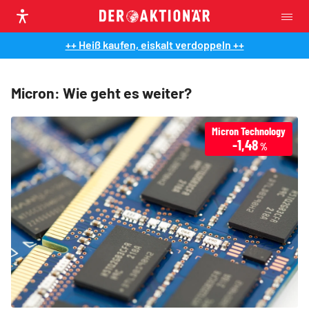
++ Heiß kaufen, eiskalt verdoppeln ++
Micron: Wie geht es weiter?
Micron Technology
-1,48
%