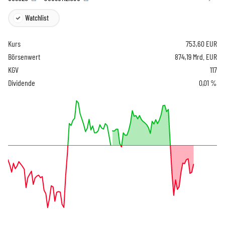
Watchlist
Kurs
753,60
EUR
Börsenwert
874,19 Mrd. EUR
KGV
117
Dividende
0,01 %