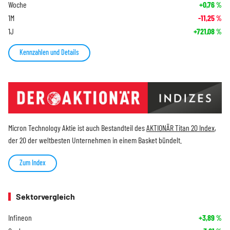
Woche
+0,76
%
1M
-11,25
%
1J
+721,08
%
Kennzahlen und Details
Micron Technology Aktie ist auch Bestandteil des
AKTIONÄR Titan 20 Index
,
der 20 der weltbesten Unternehmen in einem Basket bündelt.
Zum Index
Sektorvergleich
Infineon
+3,89
%