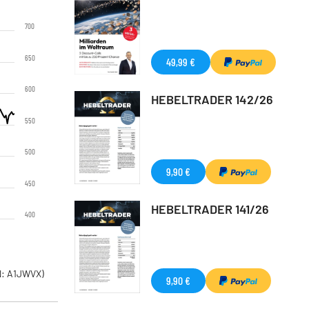
700
650
49,99 €
600
HEBELTRADER 142/26
550
500
9,90 €
450
HEBELTRADER 141/26
400
: A1JWVX)
9,90 €