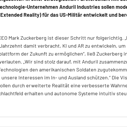
echnologie-Unternehmen Anduril Industries sollen mod
Extended Reality) für das US-Militär entwickelt und bere
EO Mark Zuckerberg ist dieser Schritt nur folgerichtig. 
 Jahrzehnt damit verbracht, KI und AR zu entwickeln, um 
attform der Zukunft zu ermöglichen“, ließ Zuckerberg in
verlauten. „Wir sind stolz darauf, mit Anduril zusammenz
Technologien den amerikanischen Soldaten zugutekomm
e unsere Interessen im In- und Ausland schützen.“ Die Vi
sollen durch erweiterte Realität eine verbesserte Wahr
hlachtfeld erhalten und autonome Systeme intuitiv ste