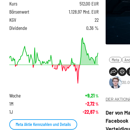
Kurs
512,00
EUR
Börsenwert
1.128,97 Mrd. EUR
KGV
22
Dividende
0,36 %
Meta
And
30.0
Woche
+9,21
%
DER AKTIONÄR
1M
-2,72
%
1J
-22,67
Der von M
%
Facebook u
Meta Aktie Kennzahlen und Details
Verteidigu