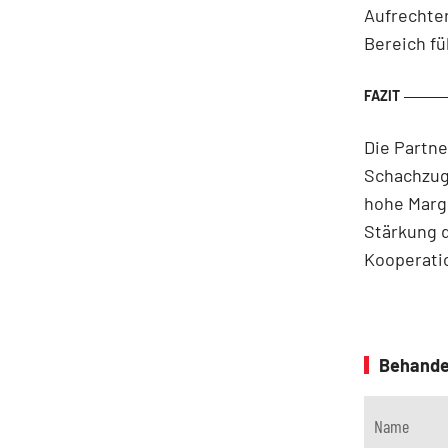
Aufrechte
Bereich fü
Die Partne
Schachzug.
hohe Marge
Stärkung d
Kooperatio
Behande
Name