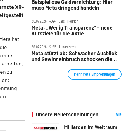
Beispiellose Geldvernichtung: Hier
ernste XR-
muss Meta dringend handeln
itgestellt
30.07.2026, 14:44 ‧ Lars Friedrich
Meta: „Wenig Transparenz“ – neue
Kursziele für die Aktie
„Meta hat
die
29.07.2026, 22:35 ‧ Lukas Meyer
Meta stürzt ab: Schwacher Ausblick
 einer
und Gewinneinbruch schocken die
uarbeiten,
Wall Street
en zu
Mehr Meta Empfehlungen
sion:
nehmung
uern
Unsere Neuerscheinungen
Alle
Neuerscheinungen
Milliarden im Weltraum