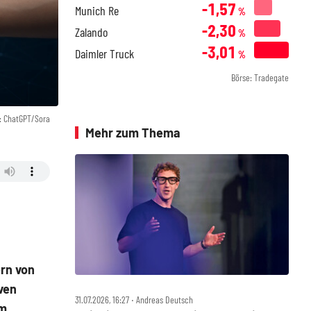
-1,57
Munich Re
%
-2,30
Zalando
%
-3,01
Daimler Truck
%
Börse: Tradegate
: ChatGPT/Sora
Mehr zum Thema
rn von
ven
31.07.2026, 16:27 ‧ Andreas Deutsch
em