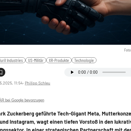
Foto
uril Industries
US-Militär
XR-Produkte
Technologie
5.2025, 11:54
‧
Philipp Schleu
 bei Google bevorzugen
ark Zuckerberg geführte Tech-Gigant Meta, Mutterkonze
nd Instagram, wagt einen tiefen Vorstoß in den lukrati
ngssektor. In einer strategischen Partnerschaft mit d