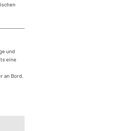
gischen
äge und
ts eine
r an Bord.