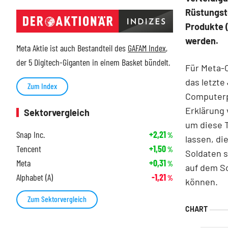
Rüstungst
Produkte (
werden.
Meta Aktie ist auch Bestandteil des
GAFAM Index
,
der 5 Digitech-Giganten in einem Basket bündelt.
Für Meta-C
das letzte
Zum Index
Computerpl
Erklärung 
Sektorvergleich
um diese 
Snap Inc.
+2,21
%
lassen, di
Tencent
+1,50
%
Soldaten 
Meta
+0,31
%
auf dem Sc
Alphabet (A)
-1,21
%
können.
Zum Sektorvergleich