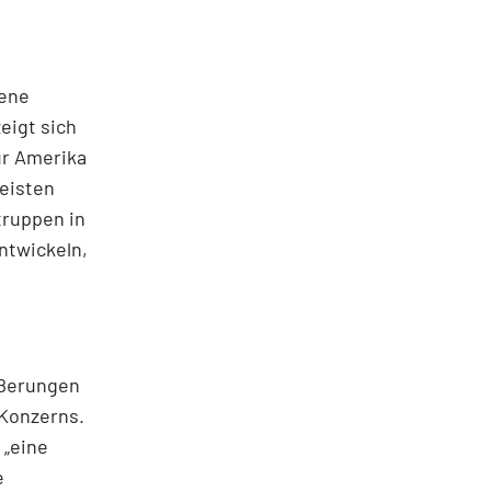
zene
eigt sich
ür Amerika
meisten
truppen in
ntwickeln,
ußerungen
 Konzerns.
 „eine
e