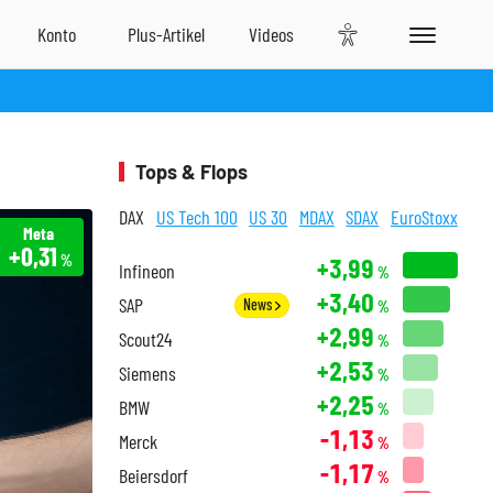
Tops & Flops
DAX
US Tech 100
US 30
MDAX
SDAX
EuroStoxx
Meta
+0,31
%
+3,99
Infineon
%
+3,40
SAP
News
%
+2,99
Scout24
%
+2,53
Siemens
%
+2,25
BMW
%
-1,13
Merck
%
-1,17
Beiersdorf
%