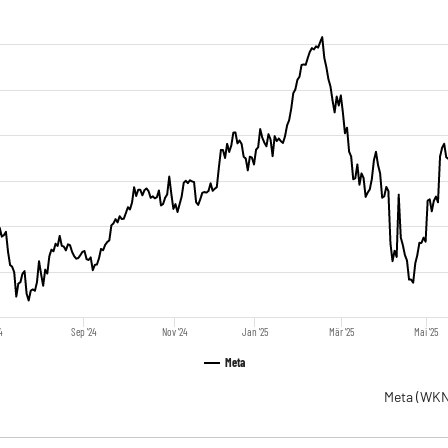
24
Sep '24
Nov '24
Jan '25
Mär '25
Mai '25
Meta
Meta
(WKN