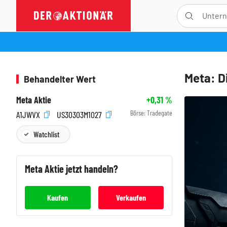
Meta: D
Behandelter Wert
Meta Aktie
+0,31
%
Börse:
Tradegate
A1JWVX
US30303M1027
Watchlist
Meta
Aktie jetzt handeln?
Kaufen
Verkaufen