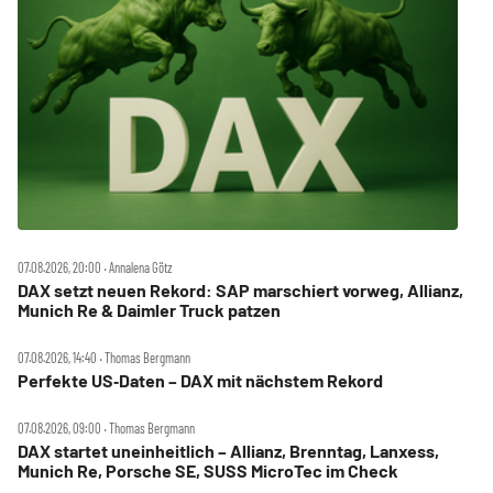
07.08.2026, 20:00 ‧ Annalena Götz
DAX setzt neuen Rekord: SAP marschiert vorweg, Allianz,
Munich Re & Daimler Truck patzen
07.08.2026, 14:40 ‧ Thomas Bergmann
Perfekte US‑Daten – DAX mit nächstem Rekord
07.08.2026, 09:00 ‧ Thomas Bergmann
DAX startet uneinheitlich – Allianz, Brenntag, Lanxess,
Munich Re, Porsche SE, SUSS MicroTec im Check