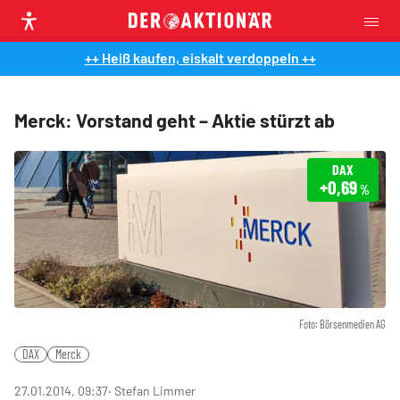
++ Heiß kaufen, eiskalt verdoppeln ++
Merck: Vorstand geht – Aktie stürzt ab
DAX
+0,69
%
Foto: Börsenmedien AG
DAX
Merck
27.01.2014, 09:37
‧ Stefan Limmer