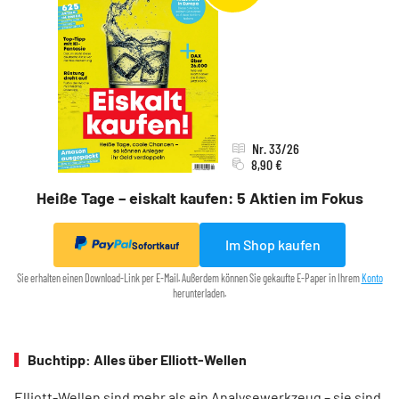
Nr. 33/26
8,90 €
Heiße Tage – eiskalt kaufen: 5 Aktien im Fokus
Im Shop kaufen
Sofortkauf
Sie erhalten einen Download-Link per E-Mail. Außerdem können Sie gekaufte E-Paper in Ihrem
Konto
herunterladen.
Buchtipp: Alles über Elliott-Wellen
Elliott-Wellen sind mehr als ein Analysewerkzeug – sie sind