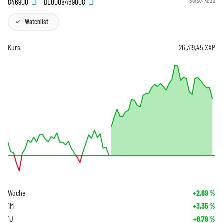
846900
DE0008469008
Börse:
Xetra
Watchlist
Kurs
26.319,45
XXP
Woche
+2,69
%
1M
+3,35
%
1J
+8,79
%