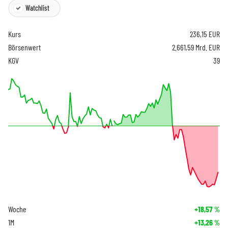
Watchlist
Kurs
236,15
EUR
Börsenwert
2.661,59 Mrd. EUR
KGV
39
Woche
+18,57
%
1M
+13,26
%