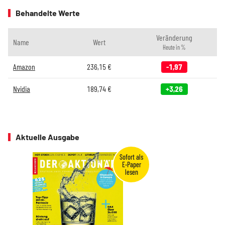
Behandelte Werte
Veränderung
Name
Wert
Heute in %
Amazon
236,15
€
-1,97
Nvidia
189,74
€
+3,26
Aktuelle Ausgabe