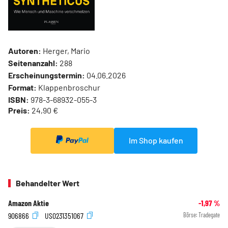
Autoren:
Herger, Mario
Seitenanzahl:
288
Erscheinungstermin:
04.06.2026
Format:
Klappenbroschur
ISBN:
978-3-68932-055-3
Preis:
24,90 €
Im Shop kaufen
Behandelter Wert
Amazon Aktie
-1,97
%
906866
US0231351067
Börse:
Tradegate