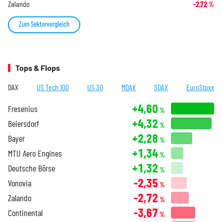
Zalando
-2,72
%
Zum Sektorvergleich
Tops & Flops
DAX
US Tech 100
US 30
MDAX
SDAX
EuroStoxx
+4,60
Fresenius
%
+4,32
Beiersdorf
%
+2,28
Bayer
%
+1,34
MTU Aero Engines
%
+1,32
Deutsche Börse
%
-2,35
Vonovia
%
-2,72
Zalando
%
-3,67
Continental
%