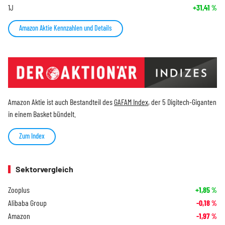
1J
+31,41
%
Amazon Aktie Kennzahlen und Details
Amazon Aktie ist auch Bestandteil des
GAFAM Index
, der 5 Digitech-Giganten
in einem Basket bündelt.
Zum Index
Sektorvergleich
Zooplus
+1,85
%
Alibaba Group
-0,18
%
Amazon
-1,97
%