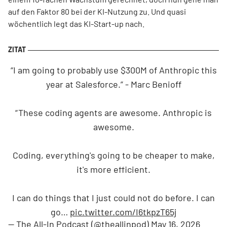
auf den Faktor 80 bei der KI-Nutzung zu. Und quasi
wöchentlich legt das KI-Start-up nach.
“I am going to probably use $300M of Anthropic this
year at Salesforce.” - Marc Benioff
“ These coding agents are awesome. Anthropic is
awesome.
Coding, everything's going to be cheaper to make,
it's more efficient.
I can do things that I just could not do before. I can
go…
pic.twitter.com/I6tkpzT65j
— The All-In Podcast (@theallinpod)
May 16, 2026