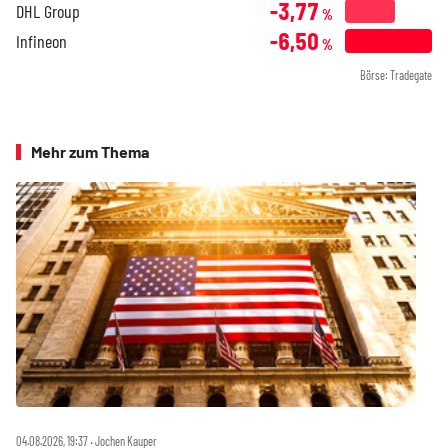
-3,77
DHL Group
%
-6,50
Infineon
%
Börse: Tradegate
Mehr zum Thema
04.08.2026, 19:37 ‧ Jochen Kauper