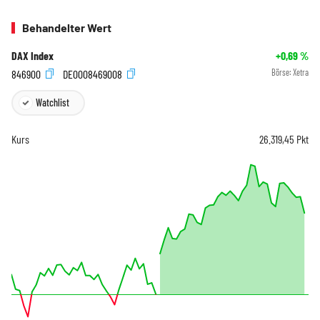
Behandelter Wert
DAX Index
+0,69
%
846900
DE0008469008
Börse:
Xetra
Watchlist
Kurs
26.319,45
Pkt