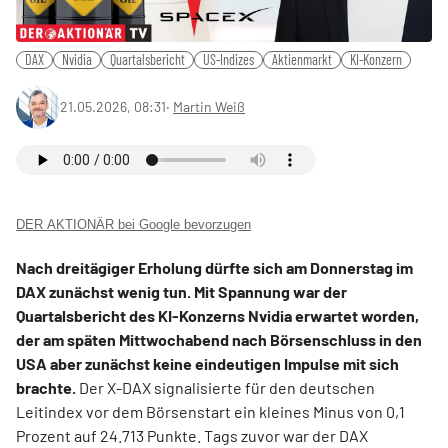
DAX
Nvidia
Quartalsbericht
US-Indizes
Aktienmarkt
KI-Konzern
21.05.2026, 08:31
‧
Martin Weiß
DER AKTIONÄR bei Google bevorzugen
Nach dreitägiger Erholung dürfte sich am Donnerstag im
DAX zunächst wenig tun. Mit Spannung war der
Quartalsbericht des KI-Konzerns Nvidia erwartet worden,
der am späten Mittwochabend nach Börsenschluss in den
USA aber zunächst keine eindeutigen Impulse mit sich
brachte.
Der X-DAX signalisierte für den deutschen
Leitindex vor dem Börsenstart ein kleines Minus von 0,1
Prozent auf 24.713 Punkte. Tags zuvor war der DAX