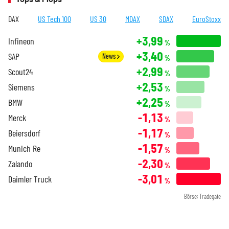
DAX
US Tech 100
US 30
MDAX
SDAX
EuroStoxx
+3,99
Infineon
%
+3,40
SAP
News
%
+2,99
Scout24
%
+2,53
Siemens
%
+2,25
BMW
%
-1,13
Merck
%
-1,17
Beiersdorf
%
-1,57
Munich Re
%
-2,30
Zalando
%
-3,01
Daimler Truck
%
Börse: Tradegate