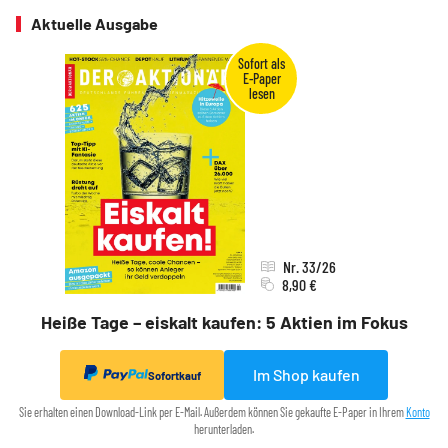
Aktuelle Ausgabe
Nr. 33/26
8,90 €
Heiße Tage – eiskalt kaufen: 5 Aktien im Fokus
Im Shop kaufen
Sofortkauf
Sie erhalten einen Download-Link per E-Mail. Außerdem können Sie gekaufte E-Paper in Ihrem
Konto
herunterladen.