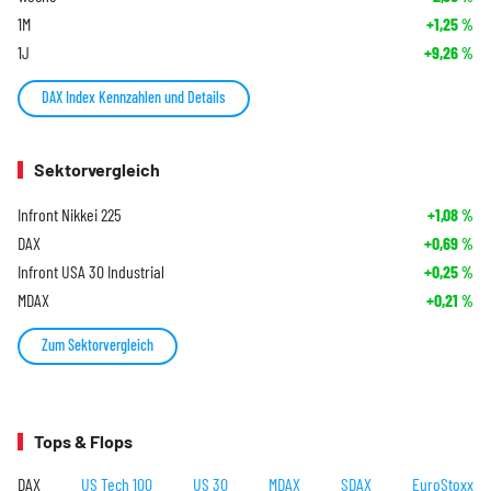
1M
+1,25
%
1J
+9,26
%
DAX Index Kennzahlen und Details
Sektorvergleich
Infront Nikkei 225
+1,08
%
DAX
+0,69
%
Infront USA 30 Industrial
+0,25
%
MDAX
+0,21
%
Zum Sektorvergleich
Tops & Flops
DAX
US Tech 100
US 30
MDAX
SDAX
EuroStoxx