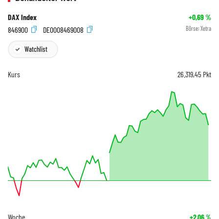
DAX Index
+0,69
%
846900
DE0008469008
Börse:
Xetra
Watchlist
Kurs
26.319,45
Pkt
Woche
+2,06
%