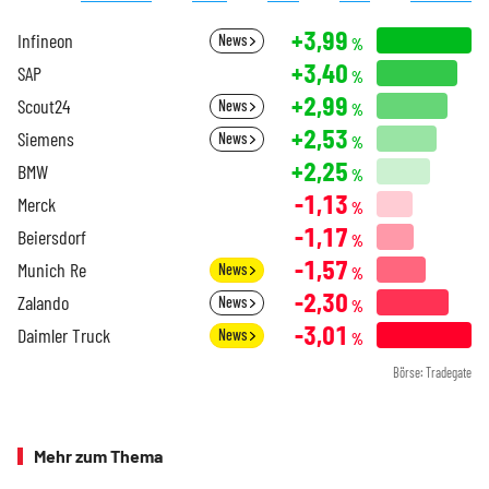
+3,99
Infineon
News
%
+3,40
SAP
%
+2,99
Scout24
News
%
+2,53
Siemens
News
%
+2,25
BMW
%
-1,13
Merck
%
-1,17
Beiersdorf
%
-1,57
Munich Re
News
%
-2,30
Zalando
News
%
-3,01
Daimler Truck
News
%
Börse: Tradegate
Mehr zum Thema