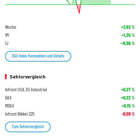
Woche
+2,62
%
1M
+1,35
%
1J
+9,56
%
DAX Index Kennzahlen und Details
Sektorvergleich
Infront USA 30 Industrial
+0,27
%
DAX
+0,22
%
MDAX
+0,15
%
Infront Nikkei 225
-0,59
%
Zum Sektorvergleich