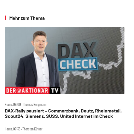
Mehr zum Thema
Heute, 09:00 ‧ Thomas Bergmann
DAX‑Rally pausiert – Commerzbank, Deutz, Rheinmetall,
Scout24, Siemens, SUSS, United Internet im Check
Heute, 07:35 ‧ Thorsten Küfner