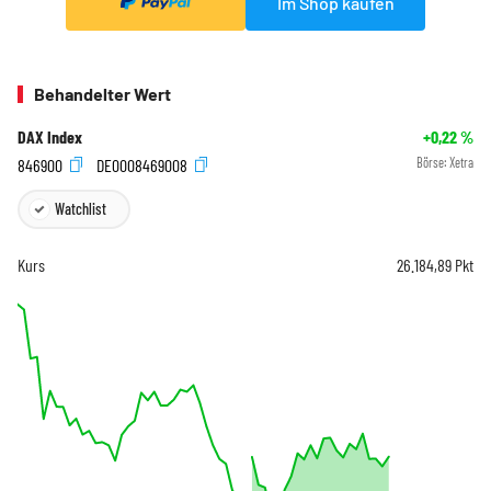
Im Shop kaufen
Behandelter Wert
DAX Index
+0,22
%
846900
DE0008469008
Börse:
Xetra
Watchlist
Kurs
26.184,89
Pkt