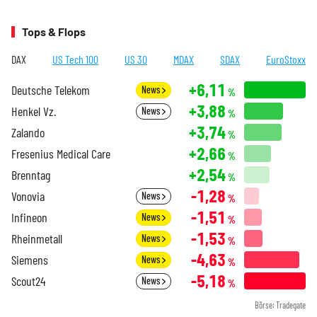
Tops & Flops
DAX
US Tech 100
US 30
MDAX
SDAX
EuroStoxx
+6,11
Deutsche Telekom
News
%
+3,88
Henkel Vz.
News
%
+3,74
Zalando
%
+2,66
Fresenius Medical Care
%
+2,54
Brenntag
%
-1,28
Vonovia
News
%
-1,51
Infineon
News
%
-1,53
Rheinmetall
News
%
-4,63
Siemens
News
%
-5,18
Scout24
News
%
Börse: Tradegate