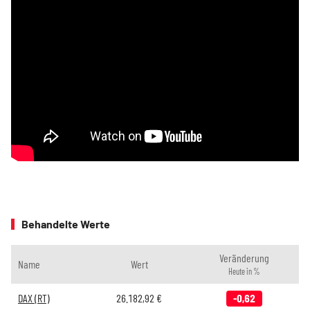
Behandelte Werte
Veränderung
Name
Wert
Heute in %
DAX (RT)
26.182,92
€
-0,62