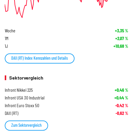
Woche
+3,35
%
1M
+2,07
%
1J
+10,68
%
DAX (RT) Index Kennzahlen und Details
Sektorvergleich
Infront Nikkei 225
+0,46
%
Infront USA 30 Industrial
+0,44
%
Infront Euro Stoxx 50
-0,42
%
DAX (RT)
-0,62
%
Zum Sektorvergleich