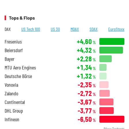
Tops & Flops
DAX
US Tech 100
US 30
MDAX
SDAX
EuroStoxx
+4,60
Fresenius
%
+4,32
Beiersdorf
%
+2,28
Bayer
%
+1,34
MTU Aero Engines
%
+1,32
Deutsche Börse
%
-2,35
Vonovia
%
-2,72
Zalando
%
-3,67
Continental
%
-3,77
DHL Group
%
-6,50
Infineon
%
Börse: Tradegate