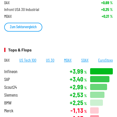
DAX
+0,69
%
Infront USA 30 Industrial
+0,25
%
MDAX
+0,21
%
Zum Sektorvergleich
Tops & Flops
DAX
US Tech 100
US 30
MDAX
SDAX
EuroStoxx
+3,99
Infineon
%
+3,40
SAP
%
+2,99
Scout24
%
+2,53
Siemens
%
+2,25
BMW
%
-1,13
Merck
%