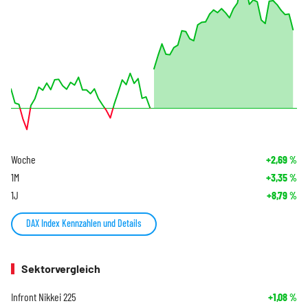
Woche
+2,69
%
1M
+3,35
%
1J
+8,79
%
DAX Index Kennzahlen und Details
Sektorvergleich
Infront Nikkei 225
+1,08
%