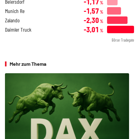
-1,17
Beiersdorf
%
-1,57
Munich Re
%
-2,30
Zalando
%
-3,01
Daimler Truck
%
Börse: Tradegate
Mehr zum Thema