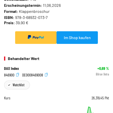
Erscheinungstermin:
11.06.2026
Format:
Klappenbroschur
ISBN:
978-3-68932-073-7
Preis:
39,90 €
Im Shop kaufen
Behandelter Wert
DAX Index
+0,69
%
846900
DE0008469008
Börse:
Xetra
Watchlist
Kurs
26.319,45
Pkt