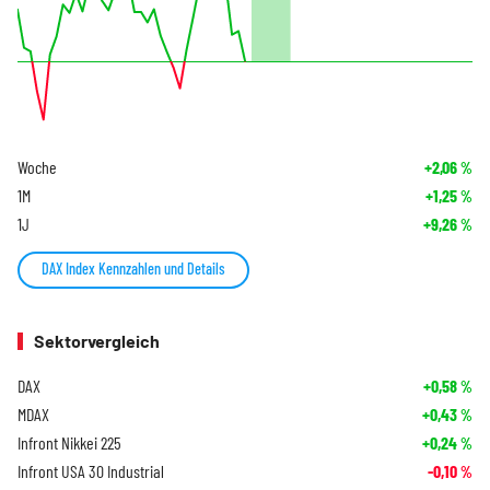
Woche
+2,06
%
1M
+1,25
%
1J
+9,26
%
DAX Index Kennzahlen und Details
Sektorvergleich
DAX
+0,58
%
MDAX
+0,43
%
Infront Nikkei 225
+0,24
%
Infront USA 30 Industrial
-0,10
%