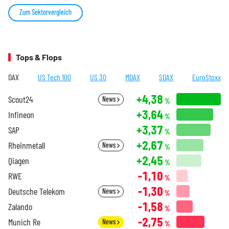
Zum Sektorvergleich
Tops & Flops
DAX
US Tech 100
US 30
MDAX
SDAX
EuroStoxx
+4,38
Scout24
News
%
+3,64
Infineon
%
+3,37
SAP
%
+2,67
Rheinmetall
News
%
+2,45
Qiagen
%
-1,10
RWE
%
-1,30
Deutsche Telekom
News
%
-1,58
Zalando
%
-2,75
Munich Re
News
%