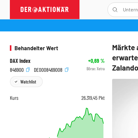
Märkte 
Behandelter Wert
erwarte
DAX Index
+0,69
%
Zaland
Börse:
Xetra
846900
DE0008469008
Watchlist
Kurs
26.319,45
Pkt