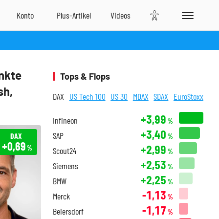
nkte
Tops & Flops
sh,
DAX
US Tech 100
US 30
MDAX
SDAX
EuroStoxx
+3,99
Infineon
%
+3,40
SAP
DAX
%
+0,69
+2,99
%
Scout24
%
+2,53
Siemens
%
+2,25
BMW
%
-1,13
Merck
%
-1,17
Beiersdorf
%