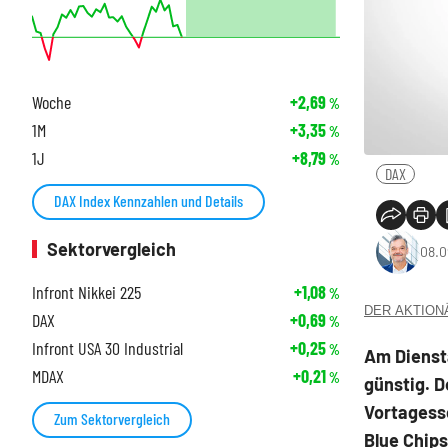
Woche
+2,69
%
1M
+3,35
%
1J
+8,79
%
DAX
DAX Index Kennzahlen und Details
Sektorvergleich
08.0
Infront Nikkei 225
+1,08
%
DER AKTIONÄR
DAX
+0,69
%
Infront USA 30 Industrial
+0,25
%
Am Diensta
MDAX
+0,21
%
günstig. D
Vortagess
Zum Sektorvergleich
Blue Chips