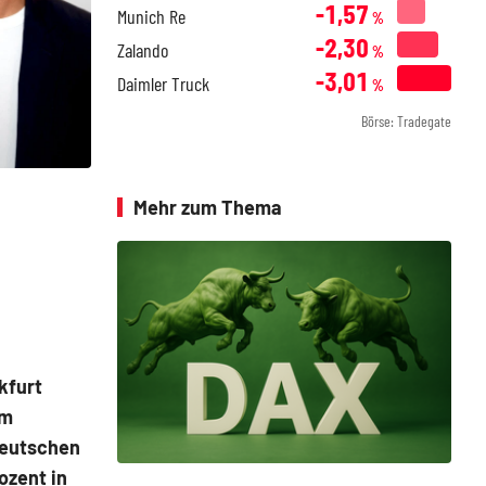
-1,57
Munich Re
%
-2,30
Zalando
%
-3,01
Daimler Truck
%
Börse: Tradegate
Mehr zum Thema
kfurt
em
deutschen
ozent in