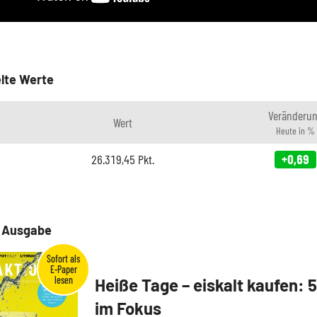
lte Werte
Veränderu
Wert
Heute in %
26.319,45
Pkt.
+0,69
e Ausgabe
Heiße Tage – eiskalt kaufen: 
im Fokus