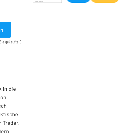
en
Sie gekaufte E-
 in die
ton
sch
aktische
 Trader,
dern