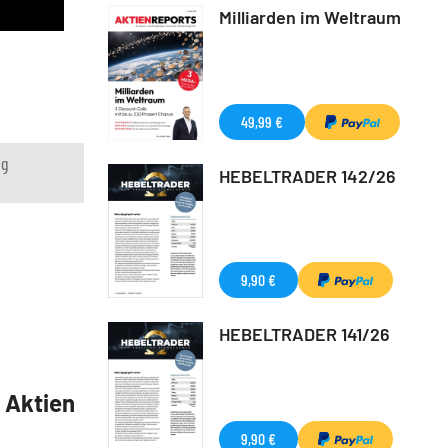
Milliarden im Weltraum
49,99 €
ng
HEBELTRADER 142/26
9,90 €
HEBELTRADER 141/26
5 Aktien
9,90 €