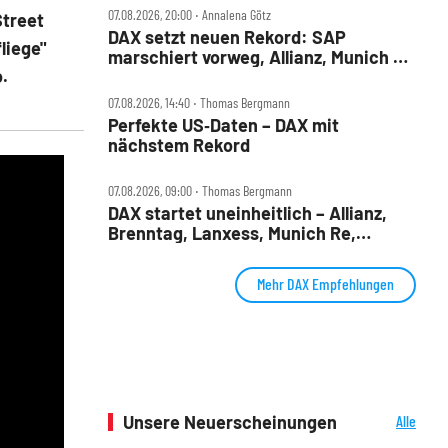
07.08.2026, 20:00 ‧ Annalena Götz
Street
DAX setzt neuen Rekord: SAP
liege"
marschiert vorweg, Allianz, Munich Re
.
& Daimler Truck patzen
07.08.2026, 14:40 ‧ Thomas Bergmann
Perfekte US‑Daten – DAX mit
nächstem Rekord
07.08.2026, 09:00 ‧ Thomas Bergmann
DAX startet uneinheitlich – Allianz,
Brenntag, Lanxess, Munich Re,
Porsche SE, SUSS MicroTec im Check
Mehr DAX Empfehlungen
Unsere Neuerscheinungen
Alle
Neuerscheinungen