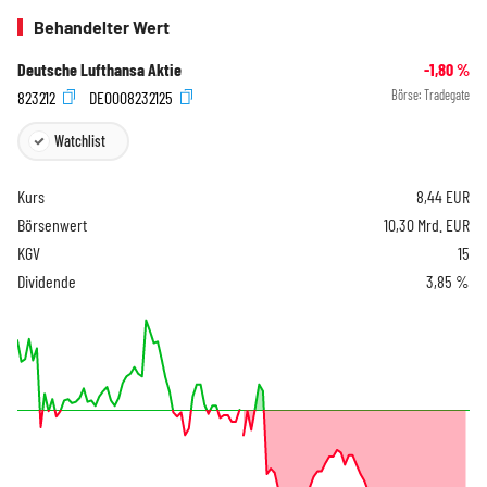
Behandelter Wert
Deutsche Lufthansa Aktie
-1,80
%
823212
DE0008232125
Börse:
Tradegate
Watchlist
Kurs
8,44
EUR
Börsenwert
10,30 Mrd. EUR
KGV
15
Dividende
3,85 %