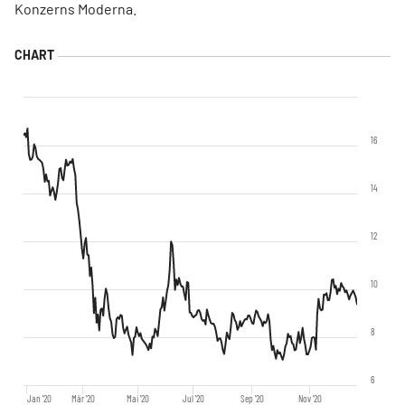
Konzerns Moderna.
16
14
12
10
8
6
Jan '20
Mär '20
Mai '20
Jul '20
Sep '20
Nov '20