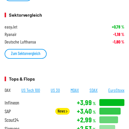
Sektorvergleich
easyJet
+0,78
%
Ryanair
-1,18
%
Deutsche Lufthansa
-1,80
%
Zum Sektorvergleich
Tops & Flops
DAX
US Tech 100
US 30
MDAX
SDAX
EuroStoxx
+3,99
Infineon
%
+3,40
SAP
News
%
+2,99
Scout24
%
+2,53
Siemens