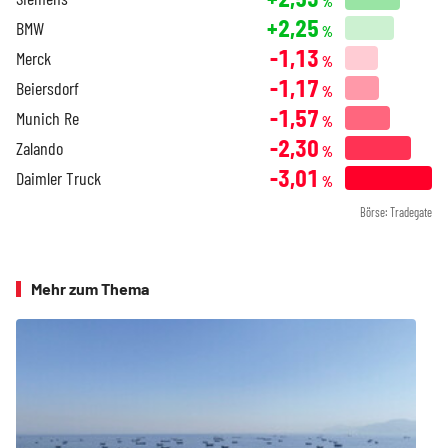
%
+2,25
BMW
%
-1,13
Merck
%
-1,17
Beiersdorf
%
-1,57
Munich Re
%
-2,30
Zalando
%
-3,01
Daimler Truck
%
Börse: Tradegate
Mehr zum Thema