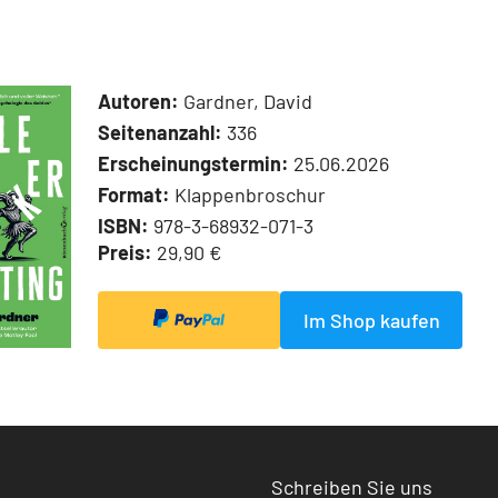
Autoren:
Gardner, David
Seitenanzahl:
336
Erscheinungstermin:
25.06.2026
Format:
Klappenbroschur
ISBN:
978-3-68932-071-3
Preis:
29,90 €
Im Shop kaufen
Schreiben Sie uns