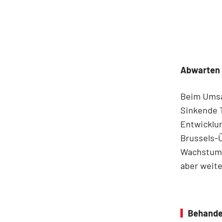
Abwarten
Beim Umsat
Sinkende T
Entwicklu
Brussels-Ü
Wachstum s
aber weite
Behande