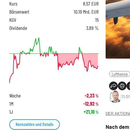
Kurs
8,57
EUR
Börsenwert
10,19 Mrd. EUR
KGV
15
Dividende
3,89 %
Lufthansa
Woche
-2,23
%
11.0
1M
-12,92
%
1J
+21,10
%
DER AKTIONÄR
Kennzahlen und Details
Nach dem 