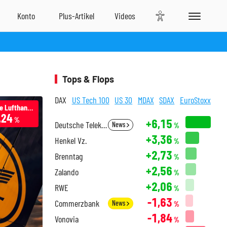
Tops & Flops
DAX
US Tech 100
US 30
MDAX
SDAX
EuroStoxx
Deutsche Lufthansa
,24
%
+6,15
Deutsche Telekom
News
%
+3,36
Henkel Vz.
%
+2,73
Brenntag
%
+2,56
Zalando
%
+2,06
RWE
%
-1,63
Commerzbank
News
%
-1,84
Vonovia
%