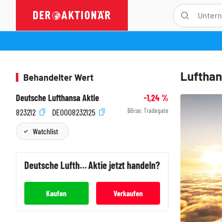
Lufthans
Behandelter Wert
Deutsche Lufthansa Aktie
-1,24
%
Börse:
Tradegate
823212
DE0008232125
Watchlist
Deutsche Lufthansa
Aktie jetzt handeln?
Kaufen
Verkaufen