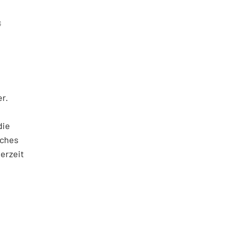
G
r.
die
iches
erzeit