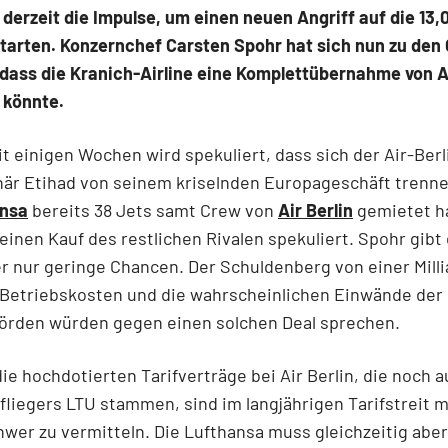
derzeit die Impulse, um einen neuen Angriff auf die 13,
starten. Konzernchef Carsten Spohr hat sich nun zu den
dass die Kranich-Airline eine Komplettübernahme von Ai
 könnte.
it einigen Wochen wird spekuliert, dass sich der Air-Berl
är Etihad von seinem kriselnden Europageschäft trenne
ansa
bereits 38 Jets samt Crew von
Air Berlin
gemietet h
einen Kauf des restlichen Rivalen spekuliert. Spohr gib
er nur geringe Chancen. Der Schuldenberg von einer Milli
 Betriebskosten und die wahrscheinlichen Einwände der
hörden würden gegen einen solchen Deal sprechen.
die hochdotierten Tarifverträge bei Air Berlin, die noch a
fliegers LTU stammen, sind im langjährigen Tarifstreit m
hwer zu vermitteln. Die Lufthansa muss gleichzeitig aber