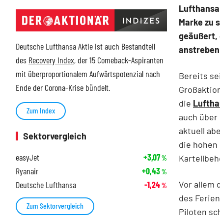
Lufthansa 
Marke zu 
geäußert, 
Deutsche Lufthansa Aktie ist auch Bestandteil
anstreben
des
Recovery Index
, der 15 Comeback-Aspiranten
mit überproportionalem Aufwärtspotenzial nach
Bereits se
Ende der Corona-Krise bündelt.
Großaktion
die
Lufth
Zum Index
auch über 
aktuell ab
Sektorvergleich
die hohen
easyJet
+3,07
Kartellbe
%
Ryanair
+0,43
%
Vor allem 
Deutsche Lufthansa
-1,24
%
des Ferien
Zum Sektorvergleich
Piloten sc