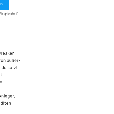
en
Sie gekaufte E-
 Breaker
von außer­
nds setzt
it
en
Anleger,
nditen