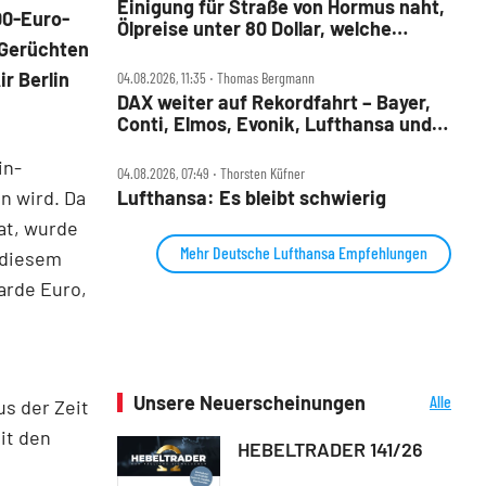
Einigung für Straße von Hormus naht,
00-Euro-
Ölpreise unter 80 Dollar, welche
 Gerüchten
Aktien profitieren jetzt?
r Berlin
04.08.2026, 11:35 ‧ Thomas Bergmann
DAX weiter auf Rekordfahrt – Bayer,
Conti, Elmos, Evonik, Lufthansa und
Nordex im Check
in-
04.08.2026, 07:49 ‧ Thorsten Küfner
Lufthansa: Es bleibt schwierig
n wird. Da
at, wurde
Mehr Deutsche Lufthansa Empfehlungen
t diesem
arde Euro,
Unsere Neuerscheinungen
Alle
us der Zeit
Neuerscheinungen
it den
HEBELTRADER 141/26