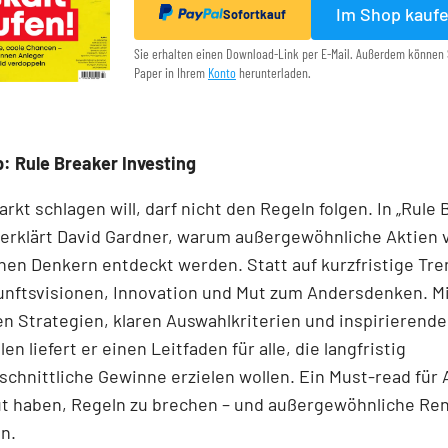
Im Shop kauf
Sofortkauf
Sie erhalten einen Download-Link per E-Mail. Außerdem können 
Paper in Ihrem
Konto
herunterladen.
: Rule Breaker Investing
rkt schlagen will, darf nicht den Regeln folgen. In „Rule
 erklärt David Gardner, warum außergewöhnliche Aktien 
en Denkern entdeckt werden. Statt auf kurzfristige Tre
unftsvisionen, Innovation und Mut zum Andersdenken. M
n Strategien, klaren Auswahlkriterien und inspirierend
len liefert er einen Leit­faden für alle, die langfristig
chnittliche Gewinne erzielen wollen. Ein Must-read für 
ut haben, Regeln zu brechen – und außergewöhnliche Re
n.