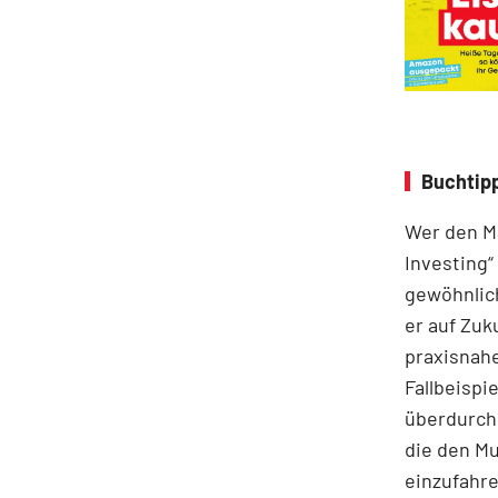
Buchtipp
Wer den Ma
Investing“
gewöhnlich
er auf Zuk
praxisnahe
Fallbeispie
überdurchs
die den M
einzufahre