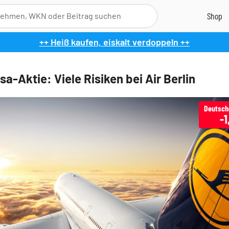
++ Heiß kaufen, eiskalt verdoppeln ++
a-Aktie: Viele Risiken bei Air Berlin
-1