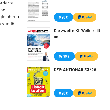
örderte
und
rgleich zum
9,90 €
 von 15
Die zweite KI-Welle rollt
an
99,99 €
DER AKTIONÄR 33/26
8,90 €