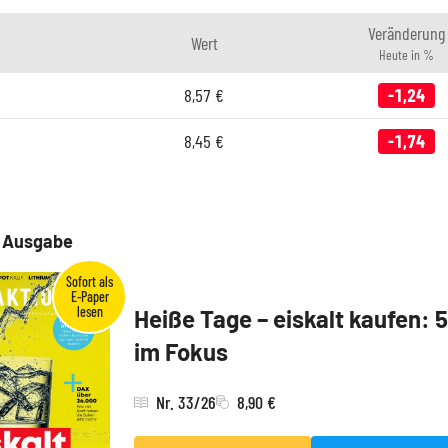
Veränderung
Wert
Heute in %
8,57
€
-1,24
8,45
€
-1,74
e Ausgabe
Heiße Tage – eiskalt kaufen: 
im Fokus
Nr. 33/26
8,90 €