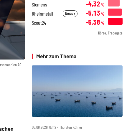
-4,32
Siemens
%
-5,13
Rheinmetall
News
%
-5,38
Scout24
%
Börse: Tradegate
Mehr zum Thema
örsenmedien AG
06.08.2026, 07:12 ‧ Thorsten Küfner
tschen