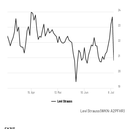
24
23
22
21
20
19
15. Apr
13. Mai
10. Jun
8. Jul
Levi Strauss
Levi Strauss
(WKN: A2PFHR)