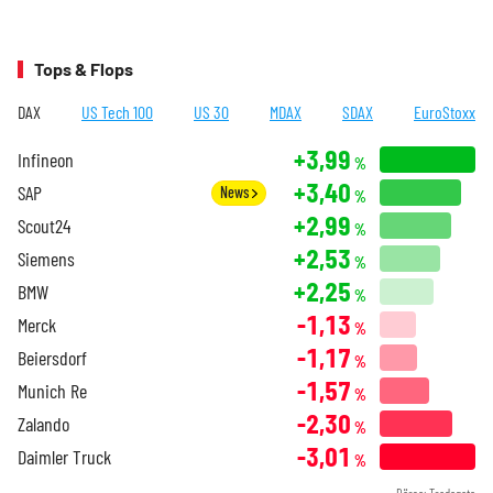
Tops & Flops
DAX
US Tech 100
US 30
MDAX
SDAX
EuroStoxx
+3,99
Infineon
%
+3,40
SAP
News
%
+2,99
Scout24
%
+2,53
Siemens
%
+2,25
BMW
%
-1,13
Merck
%
-1,17
Beiersdorf
%
-1,57
Munich Re
%
-2,30
Zalando
%
-3,01
Daimler Truck
%