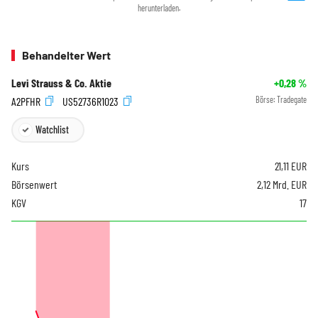
herunterladen.
Behandelter Wert
Levi Strauss & Co. Aktie
+0,28
%
A2PFHR
US52736R1023
Börse:
Tradegate
Watchlist
Kurs
21,11
EUR
Börsenwert
2,12 Mrd. EUR
KGV
17