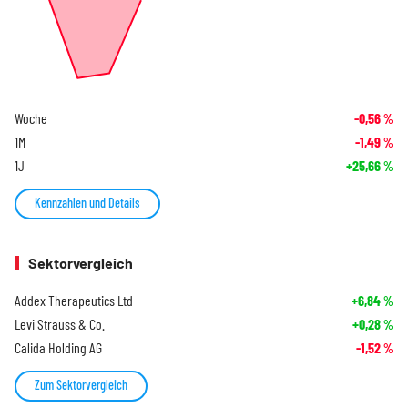
Woche
-0,56
%
1M
-1,49
%
1J
+25,66
%
Kennzahlen und Details
Sektorvergleich
Addex Therapeutics Ltd
+6,84
%
Levi Strauss & Co.
+0,28
%
Calida Holding AG
-1,52
%
Zum Sektorvergleich