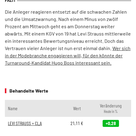
Die Anleger reagieren entsetzt auf die schwachen Zahlen
und die Umsatzwarnung. Nach einem Minus von zwölf
Prozent am Mittwoch geht es am Donnerstag weiter
abwärts. Mit einem KGV von 19 hat Levi Strauss mittlerweile
ein interessantes Bewertungsniveau erreicht. Doch das
Vertrauen vieler Anleger ist nun erst einmal dahin.
Wer sich
in der Modebranche engagieren will, für den könnte der
Turnaround-Kandidat Hugo Boss interessant sein.
Behandelte Werte
Veränderung
Name
Wert
Heute in %
LEVI STRAUSS + CL.A
21,11
€
+0,28