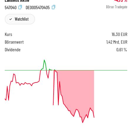
547040
DE0005470405
Börse:
Tradegate
Watchlist
Kurs
16,30
EUR
Börsenwert
1,42 Mrd. EUR
Dividende
0,61 %