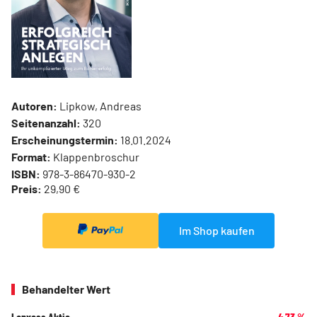
Autoren:
Lipkow, Andreas
Seitenanzahl:
320
Erscheinungstermin:
18.01.2024
Format:
Klappenbroschur
ISBN:
978-3-86470-930-2
Preis:
29,90 €
Im Shop kaufen
Behandelter Wert
Lanxess Aktie
-4,73
%