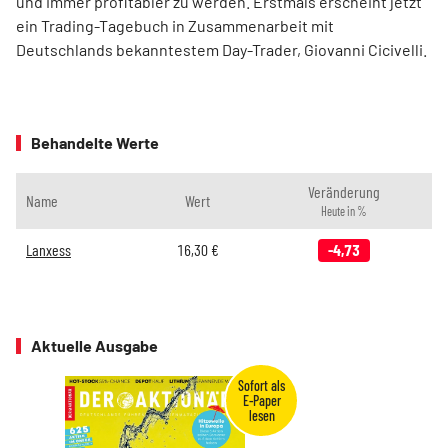
und immer profitabler zu werden. Erstmals erscheint jetzt
ein Trading-Tagebuch in Zusammenarbeit mit
Deutschlands bekanntestem Day-Trader, Giovanni Cicivelli.
Behandelte Werte
Veränderung
Name
Wert
Heute in %
Lanxess
16,30
€
-4,73
Aktuelle Ausgabe