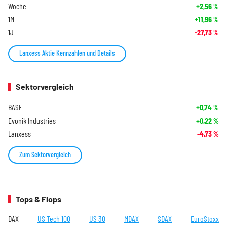
Woche
+2,56
%
1M
+11,96
%
1J
-27,73
%
Lanxess Aktie Kennzahlen und Details
Sektorvergleich
BASF
+0,74
%
Evonik Industries
+0,22
%
Lanxess
-4,73
%
Zum Sektorvergleich
Tops & Flops
DAX
US Tech 100
US 30
MDAX
SDAX
EuroStoxx