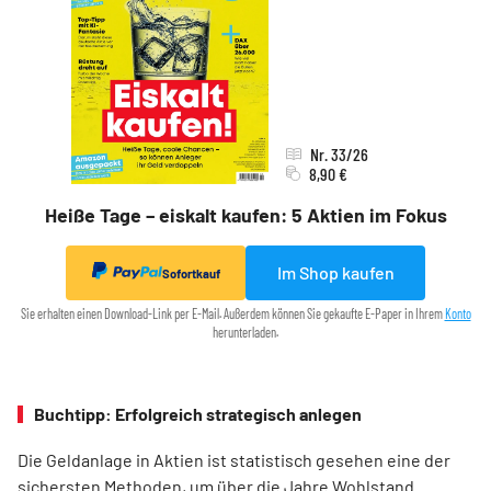
Nr. 33/26
8,90 €
Heiße Tage – eiskalt kaufen: 5 Aktien im Fokus
Im Shop kaufen
Sofortkauf
Sie erhalten einen Download-Link per E-Mail. Außerdem können Sie gekaufte E-Paper in Ihrem
Konto
herunterladen.
Buchtipp: Erfolgreich strategisch anlegen
Die Geldanlage in Aktien ist statistisch gesehen eine der
sichersten Methoden, um über die Jahre Wohlstand