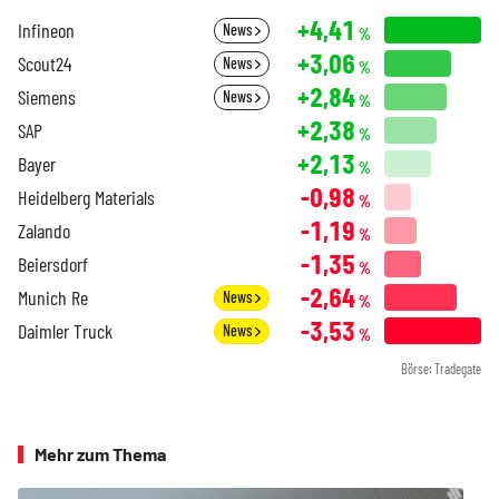
+4,41
Infineon
News
%
+3,06
Scout24
News
%
+2,84
Siemens
News
%
+2,38
SAP
%
+2,13
Bayer
%
-0,98
Heidelberg Materials
%
-1,19
Zalando
%
-1,35
Beiersdorf
%
-2,64
Munich Re
News
%
-3,53
Daimler Truck
News
%
Börse: Tradegate
Mehr zum Thema